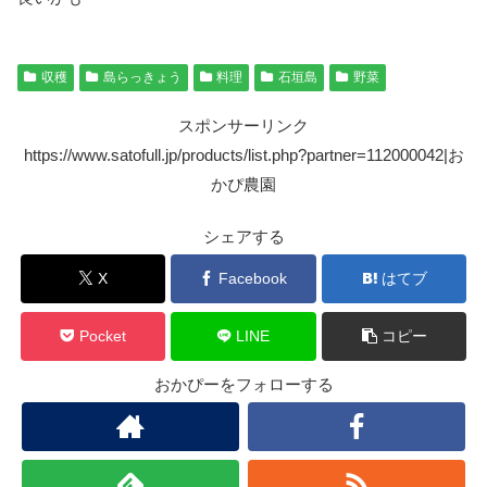
収穫
島らっきょう
料理
石垣島
野菜
スポンサーリンク
https://www.satofull.jp/products/list.php?partner=112000042|お
かぴ農園
シェアする
X
Facebook
はてブ
Pocket
LINE
コピー
おかぴーをフォローする