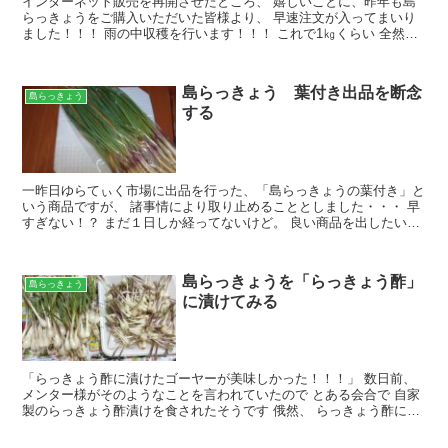
インターネット販売を再開させたところ、 嬉しいことに、昨年も島
らっきょうをご購入いただいた皆様より、 早速注文が入ってまいり
ました！！！ 雨の中収穫を行います！！！ これで1㎏くらい 全然足
りませんので、 雨でぬかるんだ畑の中、一気に抜くこ...
島らっきょう 葉付き出品を断念
島らっきょう
する
一昨日ゆらてぃく市場に出品を行った、「島らっきょうの葉付き」と
いう商品ですが、 諸事情により取り止めることとしました・・・ 早
すぎない！？ まだ１日しか経ってないけど。 良い商品を出したい生
産者のプライドが許さないとでも言いましょうか・・・...
島らっきょうを「らっきょう酢」
島らっきょう
に漬けてみる
「らっきょう酢に漬けたゴーヤーが美味しかった！！！」 数日前、
メンター様がそのようなことを言われていたので とある会合で 自家
製のらっきょう酢漬けを食されたそうです 俄然、 らっきょう酢に興
味が湧いたおかぴー・・・ 実は、 島らっきょう農...