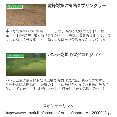
乾燥対策に簡易スプリンクラー
島らっきょう
本日も乾燥気味の石垣島・・・ しかし 爽やかな秋空ですね～ 秋
空！？ 日中は30℃近くありますが・・・ 乾燥と暑さも相まって、 カ
ラっと程よく乾く畑・・・ 根が出たばかりの島らっきょうにはちょ
っと過酷かな？？？ 島らっきょうは乾燥に強いから...
バンナ公園のズグロミゾゴイ
Uncategorized
バンナ公園の多目的お祭り広場で 草野球の試合があったのですが、
朝一番の試合開始前、 外野のネットに飛びかかっている鳥が居るで
はないですか！！！ 外野のネット、 確かに「かすみ網」みたいに視
認性が低く、そこに在るのが見えにくいのですがｗｗｗ...
スポンサーリンク
https://www.satofull.jp/products/list.php?partner=112000042|お