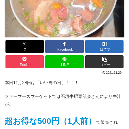
X
Facebook
はてブ
Pocket
LINE
コピー
2021.11.29
本日11月29日は「いい肉の日」！！！
ファーマーズマーケットでは石垣牛肥育部会さんにより牛汁
が、
超お得な500円（1人前）
で販売され