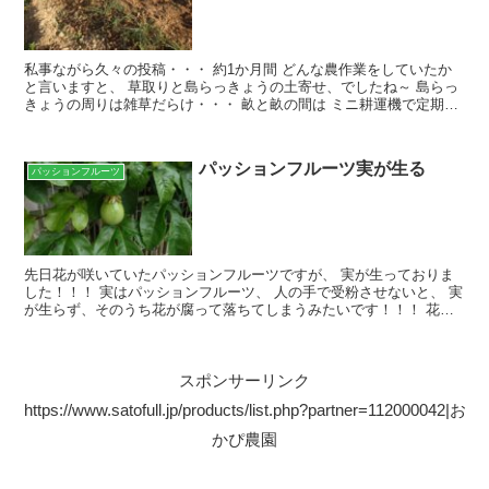
私事ながら久々の投稿・・・ 約1か月間 どんな農作業をしていたか
と言いますと、 草取りと島らっきょうの土寄せ、でしたね～ 島らっ
きょうの周りは雑草だらけ・・・ 畝と畝の間は ミニ耕運機で定期的
に耕しているので雑草問題なし♪ 島らっきょうを傷...
パッションフルーツ実が生る
パッションフルーツ
先日花が咲いていたパッションフルーツですが、 実が生っておりま
した！！！ 実はパッションフルーツ、 人の手で受粉させないと、 実
が生らず、そのうち花が腐って落ちてしまうみたいです！！！ 花は2
日くらいでしぼんで閉じてしまいますが、 その間に...
スポンサーリンク
https://www.satofull.jp/products/list.php?partner=112000042|お
かぴ農園