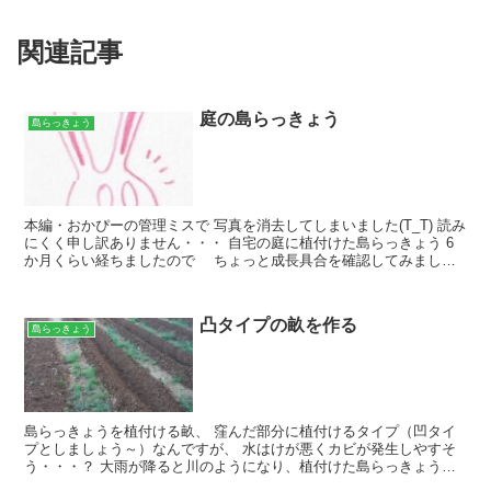
関連記事
庭の島らっきょう
島らっきょう
本編・おかぴーの管理ミスで 写真を消去してしまいました(T_T) 読み
にくく申し訳ありません・・・ 自宅の庭に植付けた島らっきょう 6
か月くらい経ちましたので ちょっと成長具合を確認してみましょ
う～ 大きな葉は島唐辛子です。（チャノホコリ...
凸タイプの畝を作る
島らっきょう
島らっきょうを植付ける畝、 窪んだ部分に植付けるタイプ（凹タイ
プとしましょう～）なんですが、 水はけが悪くカビが発生しやすそ
う・・・？ 大雨が降ると川のようになり、植付けた島らっきょうが
流される(T_T) などの懸念も有りますので、 今回は...