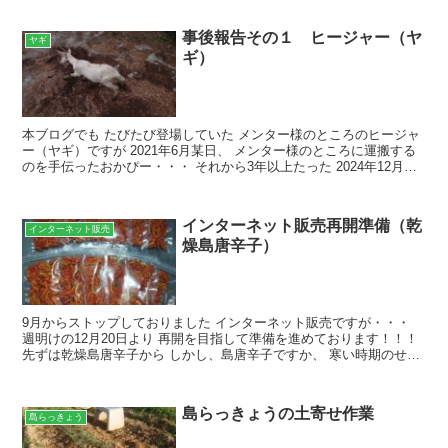
事後報告その１ ヒージャー（ヤ
ヤギ
ギ）
本ブログでも たびたび登場していた メンター様のところのヒージャ
ー（ヤギ）ですが 2021年6月某日、 メンター様のところに運搬する
のを手伝ったおかぴー・・・ それから3年以上たった 2024年12月某
日、 八重山食肉センターにて 衛生的に...
インターネット販売再開準備（乾
インターネット販売
燥島唐辛子）
9月からストップしておりました インターネット販売ですが・・・
週明けの12月20日より 再開を目指して準備を進めております！！！
先ずは乾燥島唐辛子から しかし、島唐辛子ですか、 寒い時期のせい
もあり収穫量は少な目・・・ 1日に出せる量は...
島らっきょうの土寄せ作業
島らっきょう