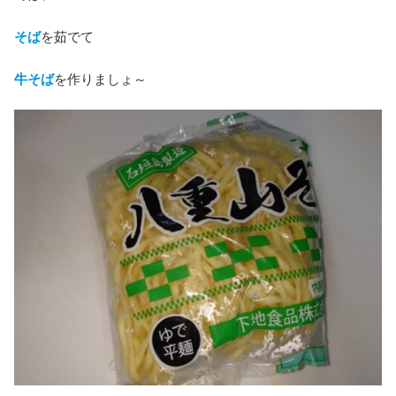
そば
を茹でて
牛そば
を作りましょ～