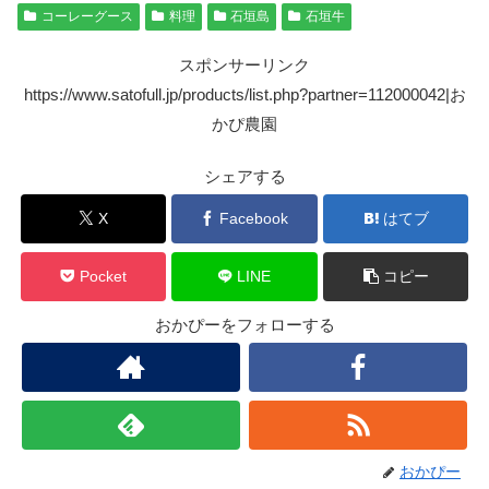
コーレーグース
料理
石垣島
石垣牛
スポンサーリンク
https://www.satofull.jp/products/list.php?partner=112000042|お
かぴ農園
シェアする
X
Facebook
はてブ
Pocket
LINE
コピー
おかぴーをフォローする
おかぴー