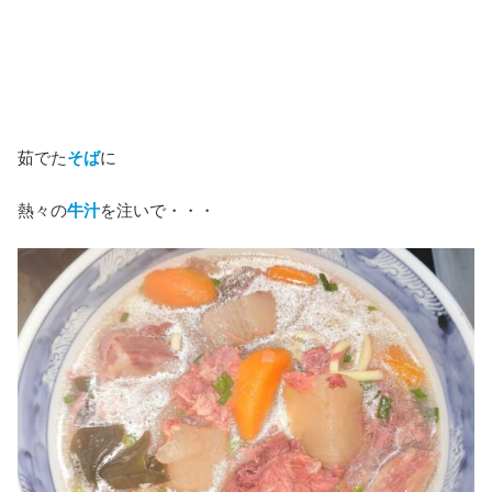
茹でた
そば
に
熱々の
牛汁
を注いで・・・