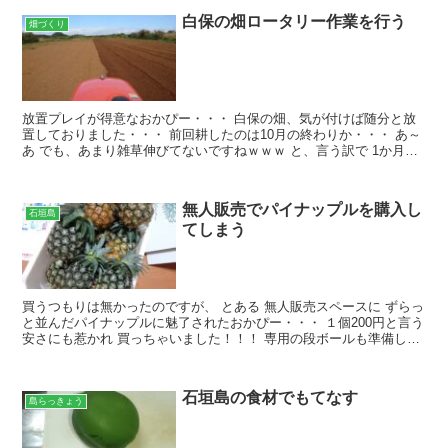
白保の畑ロータリー作業を行う
畑づくり
放置プレイが得意なおかぴー・・・ 白保の畑、気が付けば随分と放
置しておりました・・・ 前回耕したのは10月の終わりか・・・ あ～
あ でも、あまり雑草伸びてないですねｗｗｗ と、言う訳で 1か月以
上経ってますが 本日は 畑の雑草対策！！！ 出...
無人販売でパイナップルを購入し
石垣島
てしまう
買うつもりは無かったのですが、 とある 無人販売スペースに ずらっ
と並んだパイナップルに魅了されたおかぴー・・・ １個200円と言う
安さにも惹かれ 買っちゃいました！！！ 専用の段ボールも準備して
いたので お中元を贈ってくれた皆様に 石垣島...
石垣島の食材でもてなす
島らっきょう