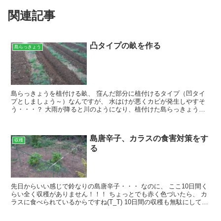
関連記事
凸タイプの畝を作る
島らっきょう
島らっきょうを植付ける畝、 窪んだ部分に植付けるタイプ（凹タイ
プとしましょう～）なんですが、 水はけが悪くカビが発生しやすそ
う・・・？ 大雨が降ると川のようになり、植付けた島らっきょうが
流される(T_T) などの懸念も有りますので、 今回は...
島唐辛子、カラスの食害対策をす
収穫
る
先日からいい感じで鈴なりの島唐辛子・・・ なのに、 ここ10日間く
らい全く収穫がありません！！！ ちょっとでも赤く色づいたら、 カ
ラスに食べられているからですね(T_T) 10日間の収穫も無駄にして、
ようやく重い腰を上げるおかぴー・・・ ...