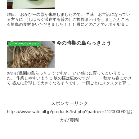
昨日、 おかぴーの母が来島しましたので、 早速 お世話になってい
る方々に （しばらく滞在する旨の）ご挨拶まわりをしましたところ
石垣島の食材をいただきました！！！ 母にとのことで♪ ボイル済み
の和牛肉塊 パパイヤ これは チャンプルーを作る...
今の時期の島らっきょう
ファーマーズマーケット
おかぴ農園の島らっきょうですが、 いい感じに育ってまいりまし
た。 作業しやすいように 畝の幅は広めですが・・・ 秋から春にかけ
て 盛んに分球して大きくなるそうです。 一雨ごとにスクスクと育っ
ており、 この時期にしては、食べ頃サイズですねｗｗ...
スポンサーリンク
https://www.satofull.jp/products/list.php?partner=112000042|お
かぴ農園