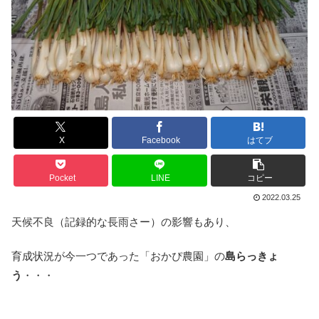
X
Facebook
はてブ
Pocket
LINE
コピー
2022.03.25
天候不良（記録的な長雨さー）の影響もあり、
育成状況が今一つであった「おかぴ農園」の
島らっきょ
う
・・・