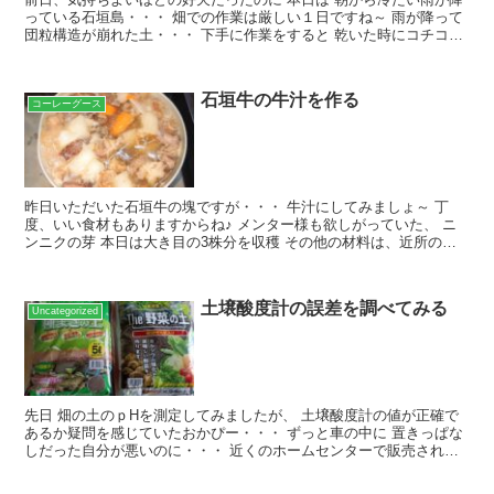
っている石垣島・・・ 畑での作業は厳しい１日ですね～ 雨が降って
団粒構造が崩れた土・・・ 下手に作業をすると 乾いた時にコチコチ
に固くなるんですよねー こんな日は 在宅ワーク ...
石垣牛の牛汁を作る
コーレーグース
昨日いただいた石垣牛の塊ですが・・・ 牛汁にしてみましょ～ 丁
度、いい食材もありますからね♪ メンター様も欲しがっていた、 ニ
ンニクの芽 本日は大き目の3株分を収穫 その他の材料は、近所のス
ーパーで購入 先ずは火の通りにくい根菜から茹でて ...
土壌酸度計の誤差を調べてみる
Uncategorized
先日 畑の土のｐHを測定してみましたが、 土壌酸度計の値が正確で
あるか疑問を感じていたおかぴー・・・ ずっと車の中に 置きっぱな
しだった自分が悪いのに・・・ 近くのホームセンターで販売されて
いる ｐHの値が判っている土を測定してみることにし...