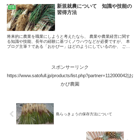
新規就農について 知識や技能の
収穫
習得方法
将来的に農業を職業にしようと考えたなら、 農業や農業経営に関す
る知識や技能、長年の経験に基づくノウハウなどが必要ですが、 本
ブログ主筆？である「おかぴー」はどのようにしているのか、 ご紹
介させていただきます。 サラリーマン時代の島らっきょう...
スポンサーリンク
https://www.satofull.jp/products/list.php?partner=112000042|お
かぴ農園
島らっきょうの保存方法について