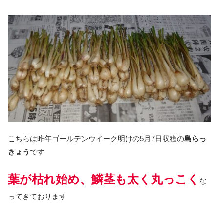
こちらは昨年ゴールデンウイーク明けの5月7日収穫の
島らっ
きょう
です
葉が枯れ始め、鱗茎も太く丸っこく
な
ってきております