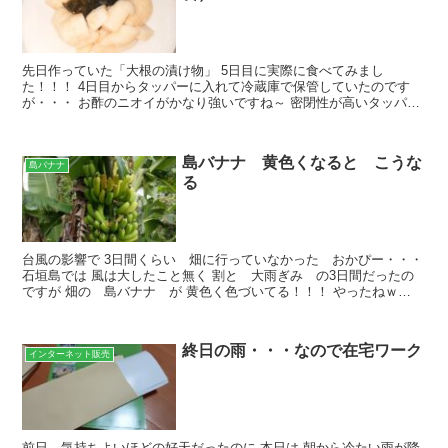
先日作っていた「大根の漬け物」 5日目に実際に食べてみまし
た！！！ 4日目からタッパーに入れて冷蔵庫で保管していたのです
が・・・ お酢のニオイがかなり強いですね～ 密閉性が高いタッパー
でしたが・・・ 冷蔵庫の中が、 お酢と大根っぽいニオイで...
島バナナ 黄色くなると こうな
島バナナ
る
台風の影響で 3日間くらい 畑に行っていなかった おかぴー・・・
石垣島では 風は大したこと無く 割と 大雨ぎみ の3日間だったの
ですが 畑の 島バナナ が 黄色く色づいてる！！！ やったねｗ
「やっと食べることが出来るー」 と、思って さ...
終日の雨・・・なので在宅ワーク
インターネット販売
前日、気持ちよいほどの好天だったのに 本日は 朝から冷たい雨が降