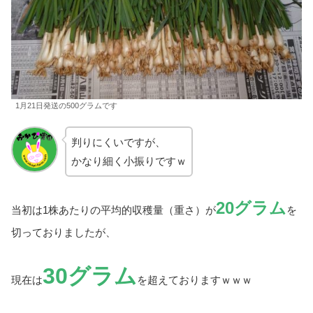
1月21日発送の500グラムです
判りにくいですが、
かなり細く小振りですｗ
20グラム
当初は1株あたりの平均的収穫量（重さ）が
を
切っておりましたが、
30グラム
現在は
を超えておりますｗｗｗ