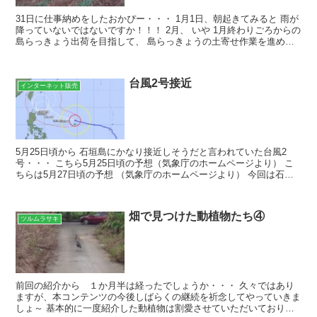
31日に仕事納めをしたおかぴー・・・ 1月1日、朝起きてみると 雨が
降っていないではないですか！！！ 2月、 いや 1月終わりごろからの
島らっきょう出荷を目指して、 島らっきょうの土寄せ作業を進めて
行きましょ～ 元旦ですがｗ 土寄せが終わっ...
台風2号接近
インターネット販売
5月25日頃から 石垣島にかなり接近しそうだと言われていた台風2
号・・・ こちら5月25日頃の予想（気象庁のホームページより） こ
ちらは5月27日頃の予想 （気象庁のホームページより） 今回は石垣
島を直撃することは無さそうです しかし、物流...
畑で見つけた動植物たち④
ツルムラサキ
前回の紹介から １か月半は経ったでしょうか・・・ 久々ではあり
ますが、本コンテンツの今後しばらくの継続を祈念してやっていきま
しょ～ 基本的に一度紹介した動植物は割愛させていただいておりま