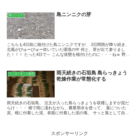
す。 そんなに珍しい生き物は居ないですね・・・ 先ずは...
島ニンニクの芽
島ニンニク
こちらも4日前に植付けた島ニンニクですが、 2日間雨が降り続き、
北風がびゅーびゅー吹いていた環境の中 何と、芽が出て参りまし
た！！！ たった4日で～ こんな状態を植付けたのに・・・ねｗ 野菜
の苗が全滅状態でしたので これは嬉しい♪ また種...
雨天続きの石垣島 島らっきょう
インターネット販売
乾燥作業が常態化する
雨天続きの石垣島、 注文が入った島らっきょうを収穫しますが泥だ
らけ・・・ 畑で雨に濡れながら、農業用水を使って、 葉についた
泥、根に付着した泥、表面に付着した泥の塊、 サッと落として自宅
兼事務所に持って帰ります 石垣島とはいえ、 この時期は...
スポンサーリンク