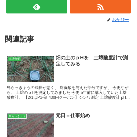
おかぴー
関連記事
畑の土のｐHを 土壌酸度計で測
土壌分析
定してみる
島らっきょうの成長が悪く、 腐食酸を与えた部分ですが、 今更なが
ら、 土壌のｐHを測定してみました 今更 5年前に購入していた土壌
酸度計、 【2/1はP3倍! 400円クーポン】シンワ測定 土壌酸度計 pH計
72724 シンワ shinw...
元日＝仕事始め
島らっきょう