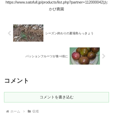
https://www.satofull.jp/products/list.php?partner=112000042|お
かぴ農園
シーズン終わりの夏場島らっきょう
パッションフルーツが食べ頃に
コメント
コメントを書き込む
ホーム
収穫