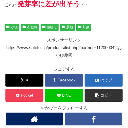
発芽率に差が出そう
これは
・・・
収穫
石垣島
種植え
農地
野菜
スポンサーリンク
https://www.satofull.jp/products/list.php?partner=112000042|お
かぴ農園
シェアする
X
Facebook
はてブ
Pocket
LINE
コピー
おかぴーをフォローする