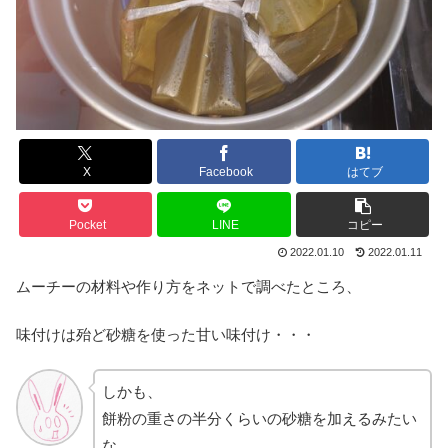
X
Facebook
はてブ
Pocket
LINE
コピー
2022.01.10
2022.01.11
ムーチーの材料や作り方をネットで調べたところ、
味付けは殆ど砂糖を使った甘い味付け・・・
しかも、
餅粉の重さの半分くらいの砂糖を加えるみたい
な