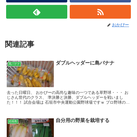
おかぴー
関連記事
ダブルヘッダーに島バナナ
島バナナ
去った日曜日、 おかぴーの高尚な趣味の一つである草野球・・・ お
じさん世代のクラス、 準決勝と決勝、ダブルヘッダーを戦いまし
た！！！ 試合会場は 石垣市中央運動公園野球場ですｗ プロ野球のキ
ャンプも行われる、石垣市で一番格式の高い球場ですね...
自分用の野菜を栽培する
石垣島