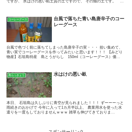
ですが、 水はけの悪い粘土質の土ですので、 その畑の土です。 排
水性が悪いです。 ちょっと改善を図ってまいり...
台風で落ちた青い島唐辛子のコー
コーレーグース
レーグース
台風で色づく前に落ちてしまった島唐辛子の実・・・ 拾い集めて、
青い実でコーレーグースを作ってみたいと思います！！！ 【みどり
物産】石垣島特産 島とうがらし 150ml（コーレーグース）価
格:583円(2021/9/15 12:54時点)感...
水はけの悪い畝
島らっきょう
本日、 石垣島は久しぶりに青空が見られました！！！ ずーーーっと
雨続きのおかげで 今年に入って1カ月半以上、 農業用水を使った水
遣りを一度もしておりませんｗｗｗ 雑草も伸びてきておりま
す・・・ 雨続きのせいで、 凹タイプの畝について、 凹タ...
スポンサーリンク