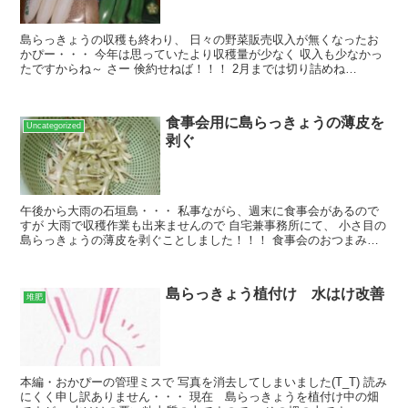
島らっきょうの収穫も終わり、 日々の野菜販売収入が無くなったお
かぴー・・・ 今年は思っていたより収穫量が少なく 収入も少なかっ
たですからね～ さー 倹約せねば！！！ 2月までは切り詰めね
ば・・・ 島らっきょうの収穫始まるまで と言う訳で、 ...
食事会用に島らっきょうの薄皮を
Uncategorized
剥ぐ
午後から大雨の石垣島・・・ 私事ながら、週末に食事会があるので
すが 大雨で収穫作業も出来ませんので 自宅兼事務所にて、 小さ目の
島らっきょうの薄皮を剥ぐことしました！！！ 食事会のおつまみに♪
島らっきょうは午前中に収穫したもの 旬な時期な...
島らっきょう植付け 水はけ改善
堆肥
本編・おかぴーの管理ミスで 写真を消去してしまいました(T_T) 読み
にくく申し訳ありません・・・ 現在 島らっきょうを植付け中の畑