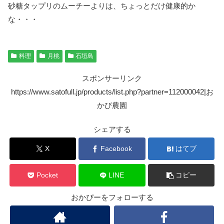
砂糖タップリのムーチーよりは、ちょっとだけ健康的か
な・・・
料理
月桃
石垣島
スポンサーリンク
https://www.satofull.jp/products/list.php?partner=112000042|お
かぴ農園
シェアする
X
Facebook
はてブ
Pocket
LINE
コピー
おかぴーをフォローする