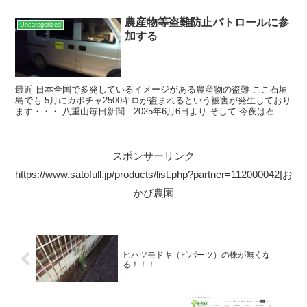
農産物等盗難防止パトロールに参
Uncategorized
加する
最近 日本全国で多発しているイメージがある農産物の盗難 ここ石垣
島でも 5月にカボチャ2500キロが盗まれるという被害が発生しており
ます・・・ 八重山毎日新聞 2025年6月6日より そして 今夜は石垣
島の全域で「農産物等盗難防止パトロール...
スポンサーリンク
https://www.satofull.jp/products/list.php?partner=112000042|お
かぴ農園
ヒハツモドキ（ピパーツ）の株が無くな
る！！！