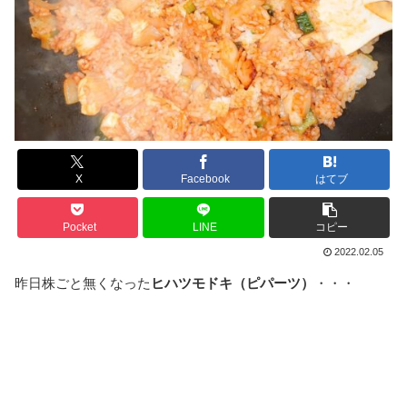
X
Facebook
はてブ
Pocket
LINE
コピー
2022.02.05
昨日株ごと無くなった
ヒハツモドキ（ピパーツ）
・・・