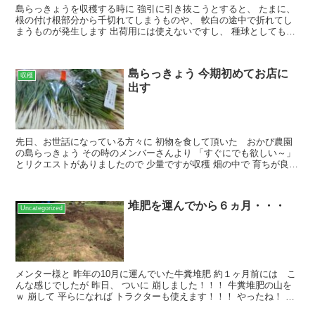
島らっきょうを収穫する時に 強引に引き抜こうとすると、 たまに、
根の付け根部分から千切れてしまうものや、 軟白の途中で折れてし
まうものが発生します 出荷用には使えないですし、 種球としても微
妙なんですよね～ 根が生える部分が無いですからね...
島らっきょう 今期初めてお店に
収穫
出す
先日、お世話になっている方々に 初物を食して頂いた おかぴ農園
の島らっきょう その時のメンバーさんより 「すぐにでも欲しい～」
とリクエストがありましたので 少量ですが収穫 畑の中で 育ちが良い
ものを厳選しております 雨で少し湿っております ...
堆肥を運んでから６ヵ月・・・
Uncategorized
メンター様と 昨年の10月に運んでいた牛糞堆肥 約１ヶ月前には こ
んな感じでしたが 昨日、 ついに 崩しました！！！ 牛糞堆肥の山を
ｗ 崩して 平らになれば トラクターも使えます！！！ やったね！ し
かし、 思わぬところで、予想外の出来事が...