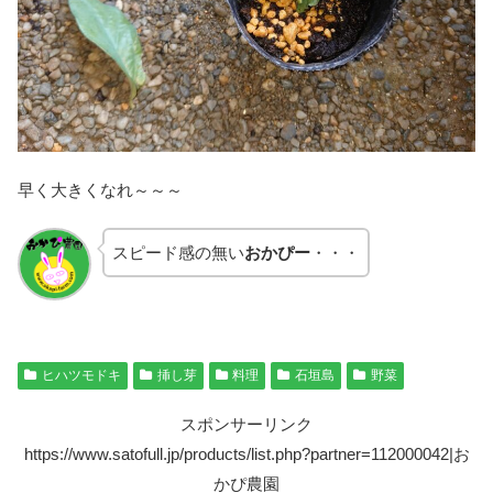
早く大きくなれ～～～
スピード感の無い
おかぴー
・・・
ヒハツモドキ
挿し芽
料理
石垣島
野菜
スポンサーリンク
https://www.satofull.jp/products/list.php?partner=112000042|お
かぴ農園