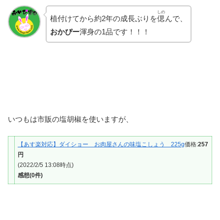
しの
植付けてから約2年の成長ぶりを
偲
んで、
おかぴー
渾身の1品です！！！
いつもは市販の塩胡椒を使いますが、
【あす楽対応】ダイショー お肉屋さんの味塩こしょう 225g
価格:
257
円
(2022/2/5 13:08時点)
感想(0件)