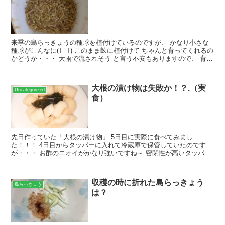
来季の島らっきょうの種球を植付けているのですが、 かなり小さな
種球がこんなに(T_T) このまま畝に植付けて ちゃんと育ってくれるの
かどうか・・・ 大雨で流されそう と言う不安もありますので、 育苗
トレイを使って エフピコチューパ 育苗トレ...
大根の漬け物は失敗か！？.（実
Uncategorized
食）
先日作っていた「大根の漬け物」 5日目に実際に食べてみまし
た！！！ 4日目からタッパーに入れて冷蔵庫で保管していたのです
が・・・ お酢のニオイがかなり強いですね～ 密閉性が高いタッパー
でしたが・・・ 冷蔵庫の中が、 お酢と大根っぽいニオイで...
収穫の時に折れた島らっきょう
島らっきょう
は？