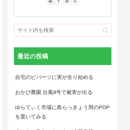
最近の投稿
自宅のピパーツに実が生り始める
おかぴ農園 台風9号で被害が出る
ゆらてぃく市場に島らっきょう用のPOP
を置いてみる