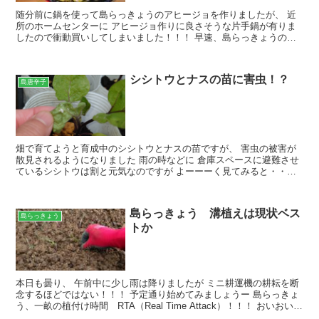
随分前に鍋を使って島らっきょうのアヒージョを作りましたが、 近
所のホームセンターに アヒージョ作りに良さそうな片手鍋が有りま
したので衝動買いしてしまいました！！！ 早速、島らっきょうのア
ヒージョを作ってみましょ～ 種球に回そうかと考えていた...
シシトウとナスの苗に害虫！？
島唐辛子
畑で育てようと育成中のシシトウとナスの苗ですが、 害虫の被害が
散見されるようになりました 雨の時などに 倉庫スペースに避難させ
ているシシトウは割と元気なのですが よーーーく見てみると・・・
この葉の弱り方と色、チャノホコリダニではないですか...
島らっきょう 溝植えは現状ベス
島らっきょう
トか
本日も曇り、 午前中に少し雨は降りましたが ミニ耕運機の耕耘を断
念するほどではない！！！ 予定通り始めてみましょうー 島らっきょ
う、一畝の植付け時間 RTA（Real Time Attack）！！！ おいおい、
ゲームじゃないんだぜい！？ ...