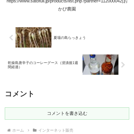
https://www.satofull.jp/products/list.php?partner=112000042|お
かぴ農園
夏場の島らっきょう
乾燥島唐辛子のコーレーグース（浸漬後1週
間経過）
コメント
コメントを書き込む
ホーム
インターネット販売