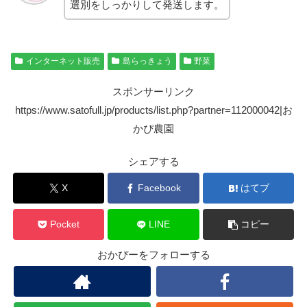
選別をしっかりして発送します。
インターネット販売
島らっきょう
野菜
スポンサーリンク
https://www.satofull.jp/products/list.php?partner=112000042|お
かぴ農園
シェアする
X
Facebook
はてブ
Pocket
LINE
コピー
おかぴーをフォローする