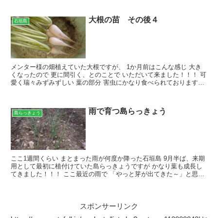
大根の苗 その後４
石垣島
メンター様の畑植えていた大根ですが、 1か月前はこんな感じ 大き
くなったので 更に間引く、とのことで いただいて来ました！！！ 可
愛く瑞々みずみずしい 葉の部分 害虫にかなり食べられておりますね
ー この大根、 もちろん食べますので、 おかぴ...
雨で育つ島らっきょう
島らっきょう
ここ1週間くらい まとまった雨が何度か降った石垣島 9月半ば、来期
用として最初に植付けていた島らっきょうですが かなり葉も成長し
てきました！！！ ここ最近の雨で 「やっと芽が出てきた～」と思っ
ていたら 一気にこのとおりｗ 植付け後全く潅水も...
スポンサーリンク