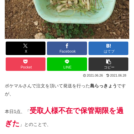
X
Facebook
はてブ
Pocket
LINE
コピー
2021.06.26
2021.06.28
ポケマルさんで注文を頂いて発送を行った
島らっきょう
です
が、
受取人様不在で保管期限を過
本日1点、「
ぎた
」とのことで、