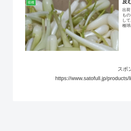
皮
収穫
出荷
もの
して
種球
スポ
https://www.satofull.jp/produ