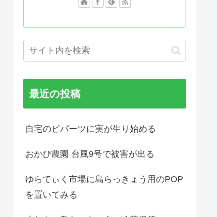
最近の投稿
自宅のピパーツに実が生り始める
おかぴ農園 台風9号で被害が出る
ゆらてぃく市場に島らっきょう用のPOP
を置いてみる