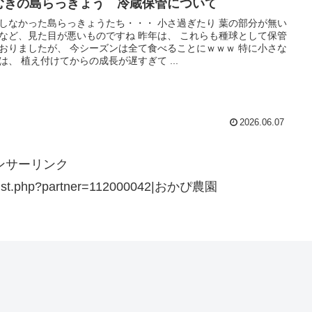
むきの島らっきょう 冷蔵保管について
しなかった島らっきょうたち・・・ 小さ過ぎたり 葉の部分が無い
など、見た目が悪いものですね 昨年は、 これらも種球として保管
おりましたが、 今シーズンは全て食べることにｗｗｗ 特に小さな
は、 植え付けてからの成長が遅すぎて ...
2026.06.07
ンサーリンク
cts/list.php?partner=112000042|おかぴ農園