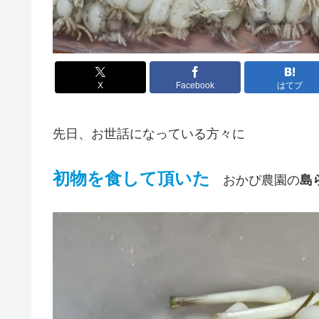
X
Facebook
はてブ
先日、お世話になっている方々に
初物を食して頂いた
おかぴ農園の
島