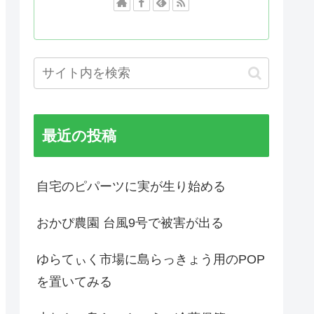
最近の投稿
自宅のピパーツに実が生り始める
おかぴ農園 台風9号で被害が出る
ゆらてぃく市場に島らっきょう用のPOP
を置いてみる