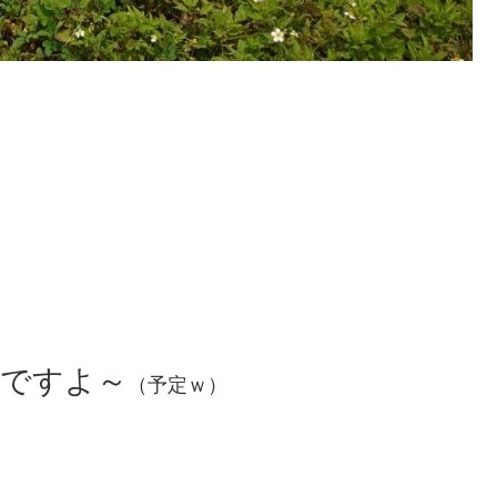
んですよ～
（予定ｗ）