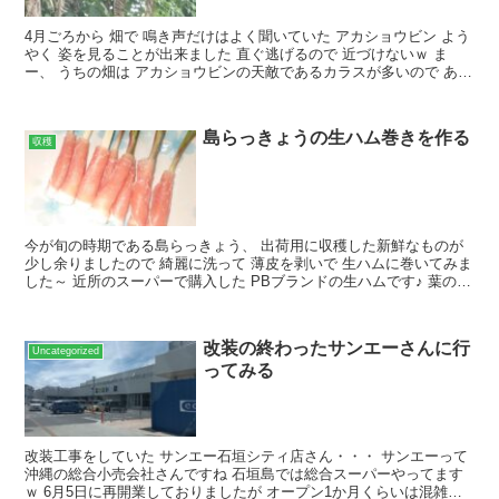
4月ごろから 畑で 鳴き声だけはよく聞いていた アカショウビン よう
やく 姿を見ることが出来ました 直ぐ逃げるので 近づけないｗ ま
ー、 うちの畑は アカショウビンの天敵であるカラスが多いので あま
り姿を見ることはないんですよねー
島らっきょうの生ハム巻きを作る
収穫
今が旬の時期である島らっきょう、 出荷用に収穫した新鮮なものが
少し余りましたので 綺麗に洗って 薄皮を剥いで 生ハムに巻いてみま
した～ 近所のスーパーで購入した PBブランドの生ハムです♪ 葉の部
分は残して、 鱗茎の部分に巻いていきます ...
改装の終わったサンエーさんに行
Uncategorized
ってみる
改装工事をしていた サンエー石垣シティ店さん・・・ サンエーって
沖縄の総合小売会社さんですね 石垣島では総合スーパーやってます
ｗ 6月5日に再開業しておりましたが オープン1か月くらいは混雑す