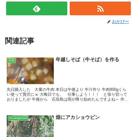
おかぴー
関連記事
年越しそば（牛そば）を作る
料理
先日購入した 大量の牛肉 本日は午後より 牛汁作り 牛肉800gくら
い使って贅沢にｗ 大晦日でも、 仕事しよう！！！ と張り切って
おりましたが 午後から 石垣島は雨が降り始めたんですよね～ 作業
出来なくは無いですが、 雨後土が乾くと、カチカ...
畑にアカショウビン
Uncategorized