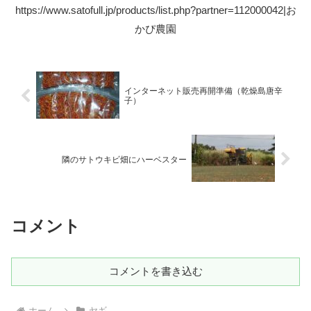
https://www.satofull.jp/products/list.php?partner=112000042|お
かぴ農園
インターネット販売再開準備（乾燥島唐辛
子）
隣のサトウキビ畑にハーベスター
コメント
コメントを書き込む
ホーム
ヤギ