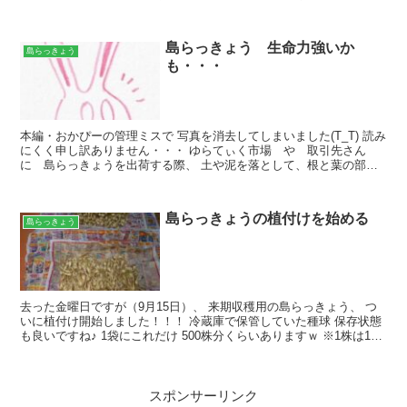
るだろうな～と予想して まだ、入っていなかった...
島らっきょう 生命力強いか
島らっきょう
も・・・
本編・おかぴーの管理ミスで 写真を消去してしまいました(T_T) 読み
にくく申し訳ありません・・・ ゆらてぃく市場 や 取引先さん
に 島らっきょうを出荷する際、 土や泥を落として、根と葉の部分
を切ってから 出荷するのですが、 こんな感じです...
島らっきょうの植付けを始める
島らっきょう
去った金曜日ですが（9月15日）、 来期収穫用の島らっきょう、 つ
いに植付け開始しました！！！ 冷蔵庫で保管していた種球 保存状態
も良いですね♪ 1袋にこれだけ 500株分くらいありますｗ ※1株は1本
～2本で植付け 植付けるラインは真直ぐ...
スポンサーリンク