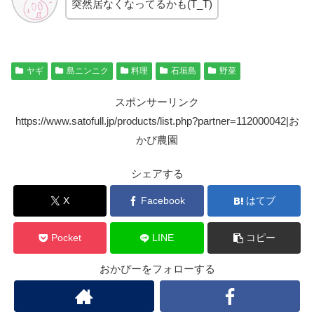
突然居なくなってるかも(T_T)
ヤギ
島ニンニク
料理
石垣島
野菜
スポンサーリンク
https://www.satofull.jp/products/list.php?partner=112000042|お
かぴ農園
シェアする
X
Facebook
はてブ
Pocket
LINE
コピー
おかぴーをフォローする