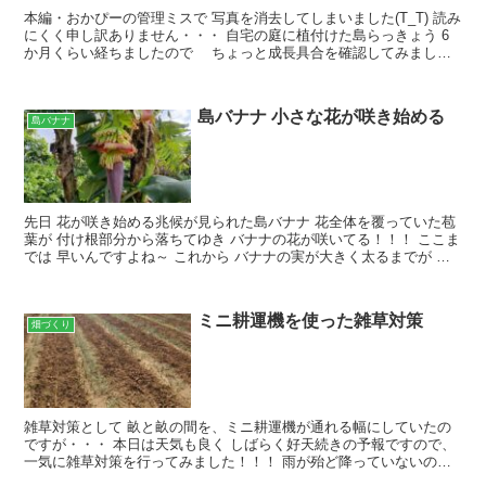
本編・おかぴーの管理ミスで 写真を消去してしまいました(T_T) 読み
にくく申し訳ありません・・・ 自宅の庭に植付けた島らっきょう 6
か月くらい経ちましたので ちょっと成長具合を確認してみましょ
う～ 大きな葉は島唐辛子です。（チャノホコリ...
島バナナ 小さな花が咲き始める
島バナナ
先日 花が咲き始める兆候が見られた島バナナ 花全体を覆っていた苞
葉が 付け根部分から落ちてゆき バナナの花が咲いてる！！！ ここま
では 早いんですよね～ これから バナナの実が大きく太るまでが か
なり時間がかかるんですよね～ 多分 ２～3カ...
ミニ耕運機を使った雑草対策
畑づくり
雑草対策として 畝と畝の間を、ミニ耕運機が通れる幅にしていたの
ですが・・・ 本日は天気も良く しばらく好天続きの予報ですので、
一気に雑草対策を行ってみました！！！ 雨が殆ど降っていないの
で、 地表は固くなっております(>_<) ミニ耕運機...