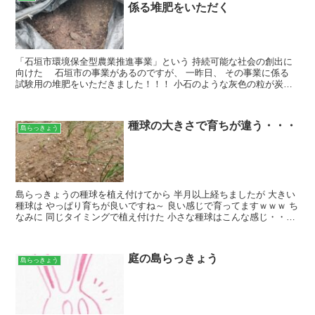
係る堆肥をいただく
「石垣市環境保全型農業推進事業」という 持続可能な社会の創出に
向けた 石垣市の事業があるのですが、 一昨日、 その事業に係る
試験用の堆肥をいただきました！！！ 小石のような灰色の粒が炭で
すね リンを吸着する炭 が入った堆肥（石垣島の牛糞...
種球の大きさで育ちが違う・・・
島らっきょう
島らっきょうの種球を植え付けてから 半月以上経ちましたが 大きい
種球は やっぱり育ちが良いですね～ 良い感じで育ってますｗｗｗ ち
なみに 同じタイミングで植え付けた 小さな種球はこんな感じ・・・
どこにあるのか 判らない・・・ こちらも大き...
庭の島らっきょう
島らっきょう