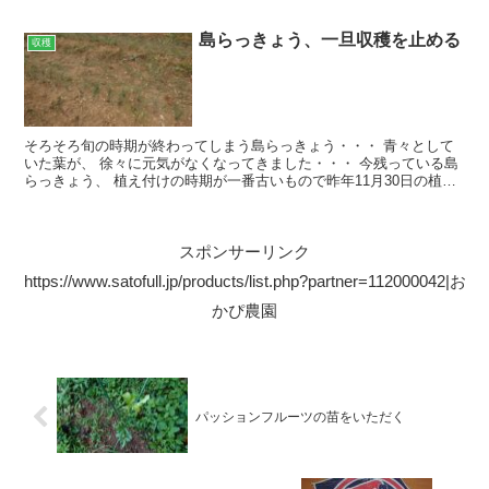
島らっきょう、一旦収穫を止める
収穫
そろそろ旬の時期が終わってしまう島らっきょう・・・ 青々として
いた葉が、 徐々に元気がなくなってきました・・・ 今残っている島
らっきょう、 植え付けの時期が一番古いもので昨年11月30日の植え
付け・・・ 植え付けてから5カ月しか経ってないん...
スポンサーリンク
https://www.satofull.jp/products/list.php?partner=112000042|お
かぴ農園
パッションフルーツの苗をいただく