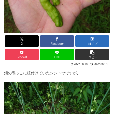
X
Facebook
はてブ
Pocket
LINE
コピー
2022.06.10
2022.06.16
畑の隅っこに植付けていたシシトウですが、