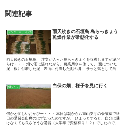
関連記事
雨天続きの石垣島 島らっきょう
インターネット販売
乾燥作業が常態化する
雨天続きの石垣島、 注文が入った島らっきょうを収穫しますが泥だ
らけ・・・ 畑で雨に濡れながら、農業用水を使って、 葉についた
泥、根に付着した泥、表面に付着した泥の塊、 サッと落として自宅
兼事務所に持って帰ります 石垣島とはいえ、 この時期は...
白保の畑、様子を見に行く
畑づくり
何かと忙しいおかぴー・・・ 本日は朝から八重山支庁の会議室で終
日の講習会出席のはずだったのですが、 ひょっとすると、自分は受
けなくても良さそうな講習（大学卒で資格有り！？）でしたので、
事情を説明して退席・・・ ロータリー作業以降に一度も様...