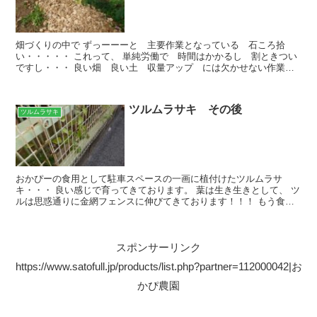
畑づくりの中で ずっーーーと 主要作業となっている 石ころ拾
い・・・・・ これって、 単純労働で 時間はかかるし 割ときつい
ですし・・・ 良い畑 良い土 収量アップ には欠かせない作業で
すが おかぴーの向上心を確実に蝕んでいっておりますｗ ...
ツルムラサキ その後
ツルムラサキ
おかぴーの食用として駐車スペースの一画に植付けたツルムラサ
キ・・・ 良い感じで育ってきております。 葉は生き生きとして、 ツ
ルは思惑通りに金網フェンスに伸びてきております！！！ もう食べ
れそうですｗ ツルムラサキって、 成長が早く、生命力も...
スポンサーリンク
https://www.satofull.jp/products/list.php?partner=112000042|お
かぴ農園