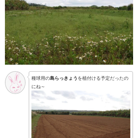
種球用の
島らっきょう
を植付ける予定だったの
にね～