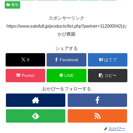
農地
スポンサーリンク
https://www.satofull.jp/products/list.php?partner=112000042|お
かぴ農園
シェアする
X
Facebook
はてブ
Pocket
LINE
コピー
おかぴーをフォローする
おかぴー