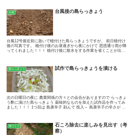
台風後の島らっきょう
台風
台風12号接近前に急いで植付けた島らっきょうですが、 前日植付け
後の写真です。 植付け後のお昼過ぎから夜にかけて 思惑通り雨が降
ってくれました！！！ 植付け後に散水をする作業を省くことが出来
ました～ これは、地中深くまで雨水が行き渡っており...
試作で島らっきょうを漬ける
島らっきょう
次の日曜日の夜に 農業関係の方々との会合がありますので らっきょ
う酢に漬けた島らっきょう 薬味的なものを加えた試作品を作ってみ
ました！！！ 1つ目は 島唐辛子 刻んで 投入～ 島唐辛子の辛さが 良
いアクセントになりそうな・・・ そして 2つ...
石ころ除去に楽しみを見出す（考
畑づくり
察）