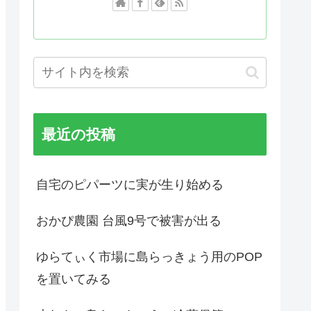
最近の投稿
自宅のピパーツに実が生り始める
おかぴ農園 台風9号で被害が出る
ゆらてぃく市場に島らっきょう用のPOP
を置いてみる