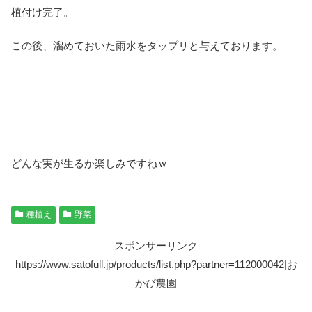
植付け完了。
この後、溜めておいた雨水をタップリと与えております。
どんな実が生るか楽しみですねｗ
種植え
野菜
スポンサーリンク
https://www.satofull.jp/products/list.php?partner=112000042|お
かぴ農園