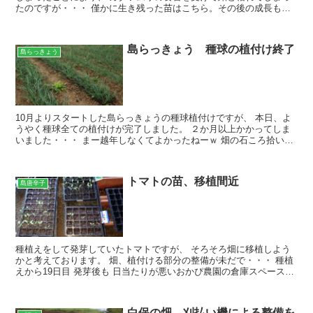
たのですが・・・ 僅かに生き残った苗はこちら。その後の成長も芳
しくありません・・・ 年末年始に、おかぴーの気まぐれで...
島らっきょう 種球の植付け終了
島らっきょう
10月よりスタートした島らっきょうの種球植付けですが、 本日、よ
うやく種球全ての植付けが完了しました。 ２か月以上かかってしま
いました・・・ まー越年しなくてよかったねーｗ 畑の石ころ拾いが
大変だったり、 また12月の異常なまでの雨続きだっ...
トマトの苗、移植間近
島唐辛子
種植えをして発芽していたトマトですが、 そろそろ畑に移植しよう
かと考えております。 畑、植付ける部分の整備が未だで・・・ 種植
えから19日目 発芽後も 日当たりが悪いおかぴ農園の倉庫スペースで
育成しており ひょろひょろですね・・・ 外に出す...
白保の畑、刈払い機による整備を