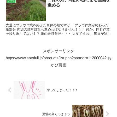
プラウ
進める
先週にプラウ作業を終えた白保の畑ですが、 プラウ作業が終わった
畑部分 周辺の雑草対策も進めねばなりません！！！ 何か、同じ作業
を繰り返してない！？ 畑の維持管理・・・ 大変ですね。 毎日が雑草
達との戦いですｗｗｗ そして約90分の作業（刈払...
スポンサーリンク
https://www.satofull.jp/products/list.php?partner=112000042|お
かぴ農園
やってしまった！！！
夏場の島らっきょう