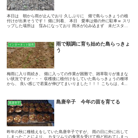
本日は 朝から雨が止んでおり 久しぶりに 畑で島らっきょうの植
付けが出来そうです！ 畑に到着、 本日 愛車は畑の外に駐車ｗ スリ
ップした場所は 窪みになっており 雨水が沁み込まず 未だスタッ
クする危険がある状態・・・ 乾燥して土が硬くなるま...
雨で順調に育ち始めた島らっきょ
インターネット販売
う
梅雨に入り雨続き、 畑に入っての作業が困難で、雑草取りが進まな
い状況ですが・・・ 収穫後に植付けをしていた島らっきょうの種球
から、 良い感じで若葉が伸びてまいりました！！！ こちらは、4月
に収穫を終えた後、 出荷しなかった小さ目の島らっきょ...
島唐辛子 今年の苗を育てる
島唐辛子
昨年の秋に種植えをしていた島唐辛子ですが、 雨の日に外に出して
しまったことにより、 カタツムリの食害を受けて殆ど枯れてしまっ