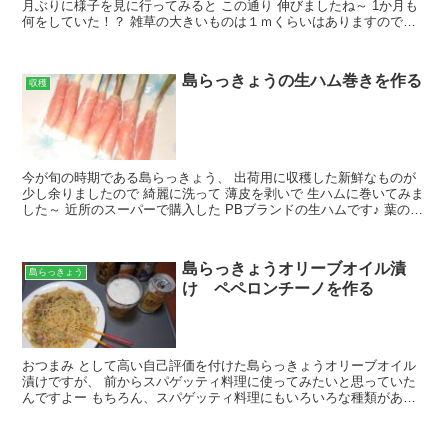
月ぶりに様子を見に行ってみると この通り 伸びましたね～ 1か月も
何をしていた！？ 雑草の大きいものは１ｍくらいはありますので、
うちのトラクターでは、ロータリー作業は難しそ...
島らっきょうの生ハム巻きを作る
収穫
今が旬の時期である島らっきょう、 出荷用に収穫した新鮮なものが
少し余りましたので 綺麗に洗って 薄皮を剥いで 生ハムに巻いてみま
した～ 近所のスーパーで購入した PBブランドの生ハムです♪ 葉の部
分は残して、 鱗茎の部分に巻いていきます ...
島らっきょうオリーブオイル漬
島らっきょう
け ペペロンチーノを作る
おつまみ として高い自己評価を付けた島らっきょうオリーブオイル
漬けですが、 前からスパゲッティ料理に使ってみたいと思っていた
んですよー もちろん、スパゲッティ料理にもいろいろな種類があり
ますが、 おかぴー的に島らっきょうが一番合いそうだと思...