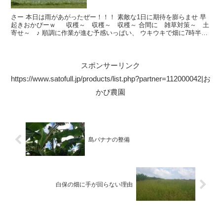
さー 本日は雨があがったぜー！！！ 素敵な1日に期待を膨らませ 早
起きおかぴーｗ 収穫～ 収穫～ 収穫～ 合間に 雑草対策～ 土
寄せ～ ♪ 順調に作業が進む予感いっぱい、 ウキウキで畑に7時半ご
ろから乗り込みましたが・・・ ま、素敵な1...
スポンサーリンク
https://www.satofull.jp/products/list.php?partner=112000042|お
かぴ農園
島バナナの整備
白保の畑に手が回らない理由