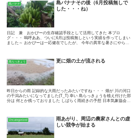
島バナナその後（6月投稿無しで
島バナナ
した・・・ね）
日記 兼 おかぴーの生存確認手段として活用してきた 本ブロ
グ・・・ 嗚呼ああ、ついに6月は投稿無しという実績を作ってしまい
ました～ おかぴーは一応健在でしたが、 今年の異常な暑さにやられ
て、何かと意欲減退気味でした・・・ そう言えば、 前回...
更に畑の土が流される
島らっきょう
昨日からの雨 記録的な大雨だったみたいですね・・・ 畑が 川の河口
の干潟みたいになってました(T_T) 幸い 島らっきょうを植え付けた部
分は 何とか残っておりました しばらく雨続きの予想 日本気象協会さ
んのホームページより 雨が落ち着いたら...
雨あがり、周辺の農家さんとの虚
Uncategorized
しい競争が始まる