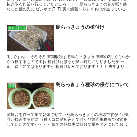
抜き取る作業を行っていたところ・・・ 島らっきょうの花が咲き終
わった茎の先に ピンボケ(T_T) 実？鱗茎？らしきものが生っているで
はないですか！！！ 初めて見ましたｗ 他にもな...
島らっきょうの植付け
島らっきょう
9月ですね～ そろそろ 来期収穫する島らっきょう 来年の2月くらいか
ら収穫するものですね 植付けたほうが良い時期になりましたが 一
応、徐々にではありますが 植付け始めております！！！ 去年より半
月ぐらい早いかなｗ トラクターで耕した後、 雑...
島らっきょう種球の保存について
収穫
乾燥台を作って畑で乾燥させていた島らっきょうの種球ですが 台風6
号が接近する前に 収穫カゴに詰め込んでおかぴ農園事務所で保管を
していたのですが・・・ 畑での乾燥中に随分な量をダメにしており
ました(T_T) 台風6号が近づく前までの1カ月間く...