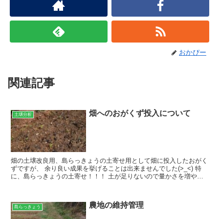
おかぴー
関連記事
畑へのおがくず投入について
土壌分析
畑の土壌改良用、島らっきょうの土寄せ用として畑に投入したおがく
ずですが、 余り良い成果を挙げることは出来ませんでした(>_<) 特
に、島らっきょうの土寄せ！！！ 土が足りないので量かさを増やす
ためにおがくずを混ぜていたのですが・・・ おがく...
農地の維持管理
島らっきょう