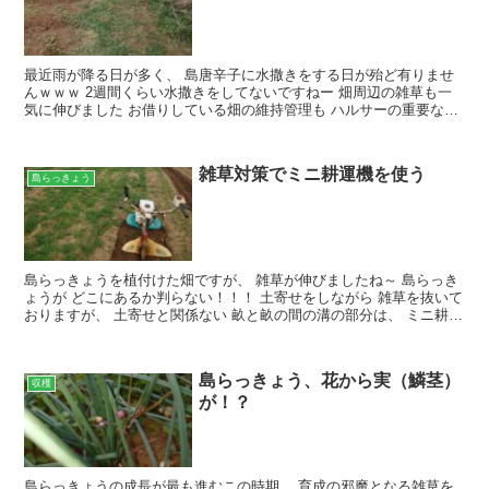
最近雨が降る日が多く、 島唐辛子に水撒きをする日が殆ど有りませ
んｗｗｗ 2週間くらい水撒きをしてないですねー 畑周辺の雑草も一
気に伸びました お借りしている畑の維持管理も ハルサーの重要な仕
事 周辺と言えど、荒らしておくわけにはいきません！...
雑草対策でミニ耕運機を使う
島らっきょう
島らっきょうを植付けた畑ですが、 雑草が伸びましたね～ 島らっき
ょうが どこにあるか判らない！！！ 土寄せをしながら 雑草を抜いて
おりますが、 土寄せと関係ない 畝と畝の間の溝の部分は、 ミニ耕運
機を使って 雑草対策をします！！！ ちなみに...
島らっきょう、花から実（鱗茎）
収穫
が！？
島らっきょうの成長が最も進むこの時期、 育成の邪魔となる雑草を