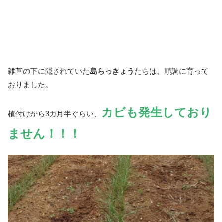
雑草の下に隠されていた
島らっきょう
たちは、順調に育って
おりました。
カビも発生しており
植付けから3カ月半ぐらい、
ません！！！