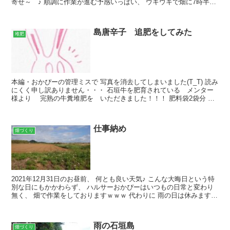
寄せ～ ♪ 順調に作業が進む予感いっぱい、 ウキウキで畑に7時半ご
ろから乗り込みましたが・・・ ま、素敵な1...
島唐辛子 追肥をしてみた
堆肥
本編・おかぴーの管理ミスで 写真を消去してしまいました(T_T) 読み
にくく申し訳ありません・・・ 石垣牛を肥育されている メンター
様より 完熟の牛糞堆肥を いただきました！！！ 肥料袋2袋分 本
日いただいたのは 肥料袋2袋分 約20kg...
仕事納め
畑づくり
2021年12月31日のお昼前、 何とも良い天気♪ こんな大晦日という特
別な日にもかかわらず、 ハルサーおかぴーはいつもの日常と変わり
無く、 畑で作業をしておりますｗｗｗ 代わりに 雨の日は休みますよ
～ 白保の畑 満開のタチアワユキセンダン...
雨の石垣島
畑づくり