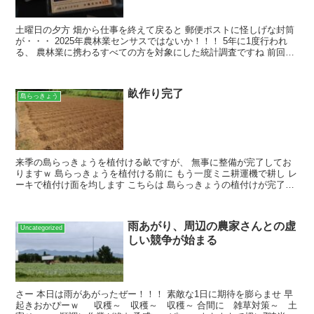
土曜日の夕方 畑から仕事を終えて戻ると 郵便ポストに怪しげな封筒
が・・・ 2025年農林業センサスではないか！！！ 5年に1度行われ
る、 農林業に携わるすべての方を対象にした統計調査ですね 前回調
査時は 丁度先輩の農場で修行中、 調査は受け...
畝作り完了
島らっきょう
来季の島らっきょうを植付ける畝ですが、 無事に整備が完了してお
りますｗ 島らっきょうを植付ける前に もう一度ミニ耕運機で耕し レ
ーキで植付け面を均します こちらは 島らっきょうの植付けが完了し
た畝ですｗ 今回 畝の間隔が狭いですので 種球が...
雨あがり、周辺の農家さんとの虚
Uncategorized
しい競争が始まる
さー 本日は雨があがったぜー！！！ 素敵な1日に期待を膨らませ 早
起きおかぴーｗ 収穫～ 収穫～ 収穫～ 合間に 雑草対策～ 土