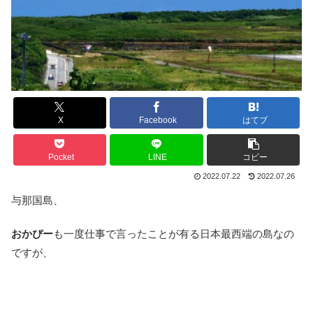
X
Facebook
はてブ
Pocket
LINE
コピー
2022.07.22
2022.07.26
与那国島、
おかぴー
も一度仕事で言ったことが有る日本最西端の島なの
ですが、