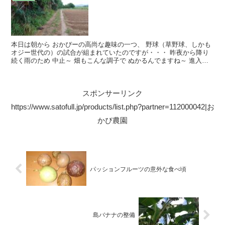
本日は朝から おかぴーの高尚な趣味の一つ、 野球（草野球、しかも
オジー世代の）の試合が組まれていたのですが・・・ 昨夜から降り
続く雨のため 中止～ 畑もこんな調子で ぬかるんでますね～ 進入路
も 車のタイヤがスタックしそうです(T_T) 畑...
スポンサーリンク
https://www.satofull.jp/products/list.php?partner=112000042|お
かぴ農園
パッションフルーツの意外な食べ頃
島バナナの整備