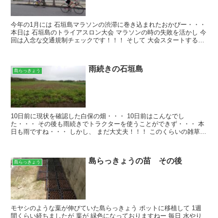
今年の1月には 石垣島マラソンの渋滞に巻き込まれたおかぴー・・・
本日は 石垣島のトライアスロン大会 マラソンの時の失敗を活かし 今
回は入念な交通規制チェックです！！！ そして 大会スタートする8
時より前に 畑に移動して収穫作業を進め、 帰...
雨続きの石垣島
島らっきょう
10日前に現状を確認した白保の畑・・・ 10日前はこんなでし
た・・・ その後も雨続きでトラクターを使うことができず・・・ 本
日も雨ですね・・・ しかし、 まだ大丈夫！！！ このくらいの雑草な
ら トラクターで対処できます！！！ 年明けから雨が...
島らっきょうの苗 その後
島らっきょう
モヤシのような葉が伸びていた島らっきょう ポットに移植して 1週
間くらい経ちましたが 葉が 緑色になっておりますねー 毎日 水やり