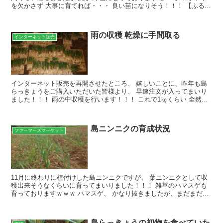
を欠かさず 大事に育てれば・・・ 良い苗になりそう！！！ 【ふるさ
と納税】＜選べる容量＞≪2026年2月下旬〜...
雨の収穫 乾燥に手間取る
インターネット販売
インターネット販売を再開させたところ、 嬉しいことに、昨年も島
らっきょうをご購入いただいた皆様より、 早速注文が入ってまいり
ました！！！ 雨の中収穫を行います！！！ これで1㎏くらい 全然足
りませんので、 雨でぬかるんだ畑の中、一気に抜くこ...
島ニンニクの育成状況
ファーマーズマーケット
11月に終わりに植付けした島ニンニクですが、 葉ニンニクとして収
穫出来そうなくらいに育ってまいりました！！！ 雑草のハマスゲも
育っておりますｗｗｗ ハマスゲ、 かなり抜きましたが、まだまだで
すね・・・ こちらの葉ニンニク メンター様がお正月...
島らっきょうの初物を食べていた