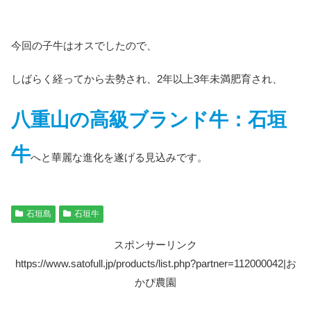
今回の子牛はオスでしたので、
しばらく経ってから去勢され、2年以上3年未満肥育され、
八重山の高級ブランド牛：石垣
牛
へと華麗な進化を遂げる見込みです。
石垣島
石垣牛
スポンサーリンク
https://www.satofull.jp/products/list.php?partner=112000042|お
かぴ農園