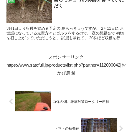
収穫
だく
3月1日より収穫を始める予定の 島らっきょうですが、 2月11日に お
世話になっている先輩方々とゴルフをするので、 夜の懇親会で 初物
を召し上がっていただこうと、 試掘も兼ねて、 20株ほど収穫を行っ
てみました！！！ 2023年9月17日に...
スポンサーリンク
https://www.satofull.jp/products/list.php?partner=112000042|お
かぴ農園
白保の畑、雑草対策ロータリー耕耘
トマトの種発芽