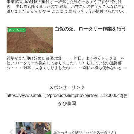
来季収穫用の種球の植付け 一段落した島らっきょうですが 植付け
後、 少し雨も降りましたので 雑草、ハマスゲの仲間がこんなに生い
茂りましたｗｗｗ いや～ ここには 島らっきょうが植付けられている
のですが・・・（笑） これだけ繁茂すると 島らっ...
白保の畑、ロータリー作業を行う
島らっきょう
雑草がまた伸び始めた白保の畑・・・ 昨日、ようやくトラクターを
使い ロータリー作業をして参りました！！！ 耕していない通路部
分・・・ 雑草、大きくなりましたね・・・ 刈払い機も使わないとｗ
午前中、10時ごろからスタートして・・・ 14時ご...
スポンサーリンク
https://www.satofull.jp/products/list.php?partner=112000042|お
かぴ農園
島らっきょう納品（ハピネス平真さん）