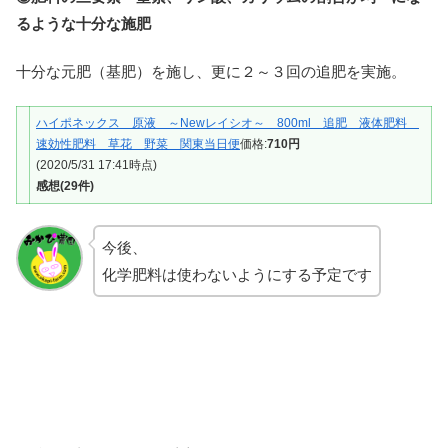
るような十分な施肥
十分な元肥（基肥）を施し、更に２～３回の追肥を実施。
ハイポネックス 原液 ～Newレイシオ～ 800ml 追肥 液体肥料
速効性肥料 草花 野菜 関東当日便
価格:
710円
(2020/5/31 17:41時点)
感想(29件)
今後、
化学肥料は使わないようにする予定です