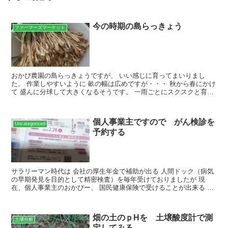
今の時期の島らっきょう
ファーマーズマーケット
おかぴ農園の島らっきょうですが、 いい感じに育ってまいりまし
た。 作業しやすいように 畝の幅は広めですが・・・ 秋から春にかけ
て 盛んに分球して大きくなるそうです。 一雨ごとにスクスクと育っ
ており、 この時期にしては、食べ頃サイズですねｗｗ...
個人事業主ですので がん検診を
Uncategorized
予約する
サラリーマン時代は 会社の厚生年金で補助が出る 人間ドック（病気
の早期発見を目的として精密検査）を毎年受けておりましたが 現
在、個人事業主のおかぴー、 国民健康保険で受けることが出来る 最
低限の特定検診しか受けていないんですよね～ 何もしな...
畑の土のｐHを 土壌酸度計で測
土壌分析
定してみる