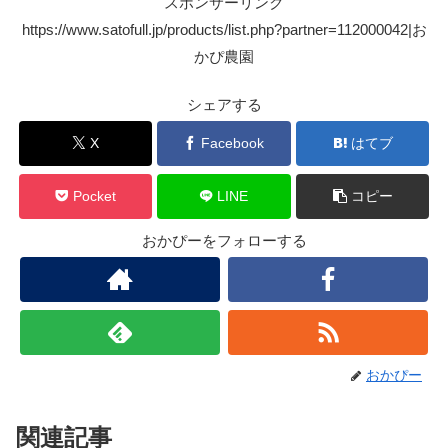
スポンサーリンク
https://www.satofull.jp/products/list.php?partner=112000042|お
かぴ農園
シェアする
X
Facebook
はてブ
Pocket
LINE
コピー
おかぴーをフォローする
おかぴー
関連記事