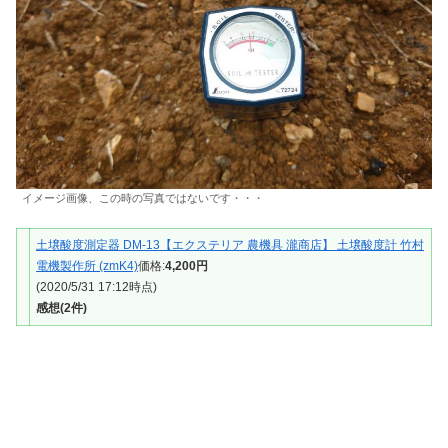
イメージ画像、この時の写真ではないです・・・
土壌酸度測定器 DM-13【エクステリア 農機具 瀧商店】 土壌酸度計 竹村
電機製作所 (zmK4)
価格:
4,200円
(2020/5/31 17:12時点)
感想(2件)