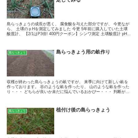
島らっきょうの成長が悪く、 腐食酸を与えた部分ですが、 今更なが
ら、 土壌のｐHを測定してみました 今更 5年前に購入していた土壌
酸度計、 【2/1はP3倍! 400円クーポン】シンワ測定 土壌酸度計 pH計
72724 シンワ shinw...
島らっきょう用の畝作り
島らっきょう
収穫が終わった島らっきょうの畝ですが、 来季に向けて新しい畝を
作っております。 谷のような畝を作ったり、 山のような畝を作った
り・・・ どちらが良いか未だに悩んでいるおかぴー・・・ 判断が遅
すぎ・・・ 経営者失格ですね・・・ 最後の方は、 ...
植付け後の島らっきょう
島らっきょう