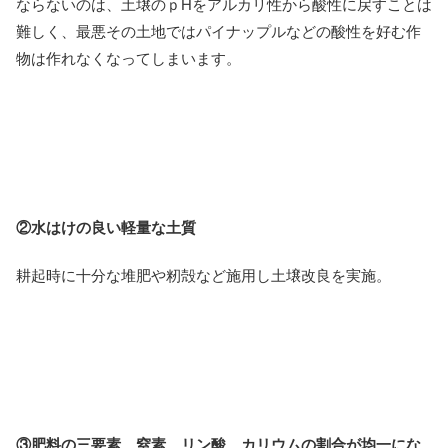
ならないのは、土壌のｐHをアルカリ性から酸性に戻すことは
難しく、最悪その土地ではパイナップルなどの酸性を好む作
物は作れなくなってしまいます。
②水はけの良い軽量な土質
耕起時に十分な堆肥や籾殻など施用し土壌改良を実施。
③肥料の三要素 窒素、リン酸、カリウムの割合が均一にな