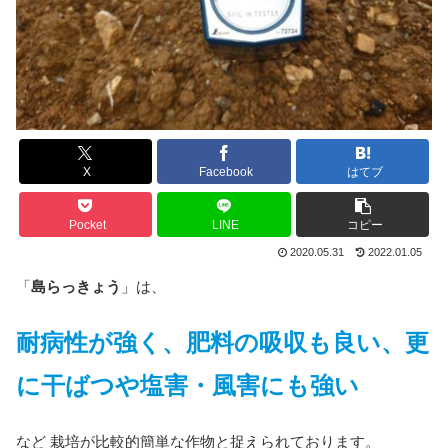
X
Facebook
はてブ
Pocket
LINE
コピー
2020.05.31
2022.01.05
「
島らっきょう
」は、
耐病性が強く、肥料の吸収も良い、更
に干ばつや塩害・風害にも強い
など 栽培が比較的簡単な作物と捉えられております。