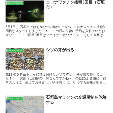
コロナワクチン接種3回目（石垣
Uncategorized
市）
3月1日、 石垣市ではおかぴーの年代について コロナワクチン接種3
回目がスタートしました！！！ この日の午後に予約を入れていたお
かぴー・・・ 1回目2回目はファイザー社ワクチン、 そして今回はモ
デルナ社ワクチンと交差接種となりますが、 特に...
シソの芽が出る
Uncategorized
先日 種を育苗トレイに植え付けたシソですが、 芽が出て参りまし
た！！！ 実家（山口県の下関なんですがね～）の庭には 普通に 雑
草のように 生えておりましたが 今思えば、 いつでも薬味が採集で
きる 素晴らしい環境だったんだなーと・・・ 庭で薬...
石垣島マラソンの交通規制を体験
Uncategorized
する