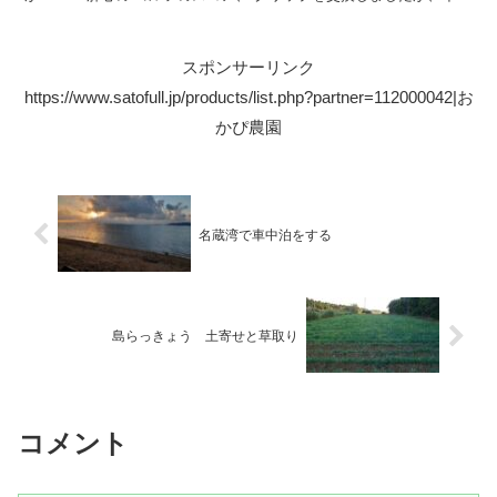
イチだんたんですよね～ 道具のせいではない まだまだ...
スポンサーリンク
https://www.satofull.jp/products/list.php?partner=112000042|お
かぴ農園
名蔵湾で車中泊をする
島らっきょう 土寄せと草取り
コメント