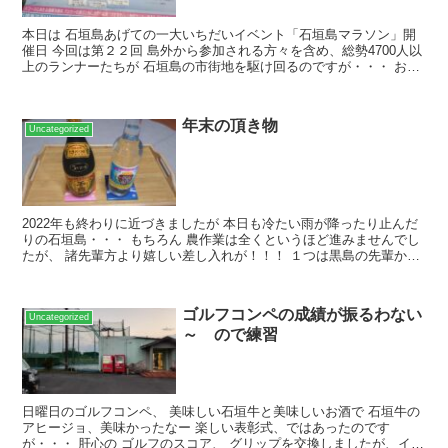
本日は 石垣島あげての一大いちだいイベント「石垣島マラソン」開
催日 今回は第２２回 島外から参加される方々を含め、総勢4700人以
上のランナーたちが 石垣島の市街地を駆け回るのですが・・・ おか
ぴーは交通規制で発生した渋滞につかまってしまい...
年末の頂き物
Uncategorized
2022年も終わりに近づきましたが 本日も冷たい雨が降ったり止んだ
りの石垣島・・・ もちろん 農作業は全くというほど進みませんでし
たが、 諸先輩方より嬉しい差し入れが！！！ １つは黒島の先輩から
泡盛2本 八重山の玉那覇酒造さんの「玉の露 ...
ゴルフコンペの成績が振るわない
Uncategorized
～ ので練習
日曜日のゴルフコンペ、 美味しい石垣牛と美味しいお酒で 石垣牛の
アヒージョ、美味かったなー 楽しい表彰式、ではあったのです
が・・・ 肝心の ゴルフのスコア、 グリップを交換しましたが、イマ