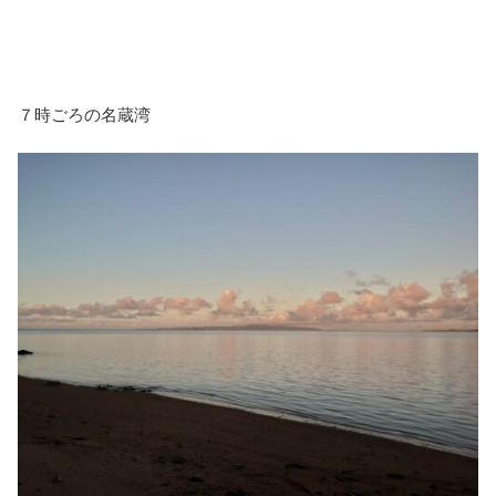
７時ごろの名蔵湾