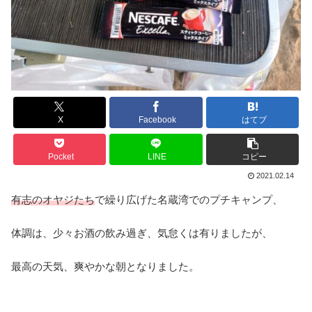
X
Facebook
はてブ
Pocket
LINE
コピー
2021.02.14
有志のオヤジたち
で繰り広げた名蔵湾でのプチキャンプ、
体調は、少々お酒の飲み過ぎ、気怠くは有りましたが、
最高の天気、爽やかな朝となりました。