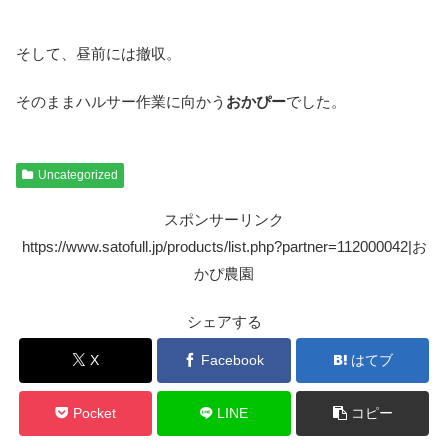
そして、昼前には撤収。
そのままハルサー作業に向かう
おかぴー
でした。
Uncategorized
スポンサーリンク
https://www.satofull.jp/products/list.php?partner=112000042|お
かぴ農園
シェアする
X
Facebook
はてブ
Pocket
LINE
コピー