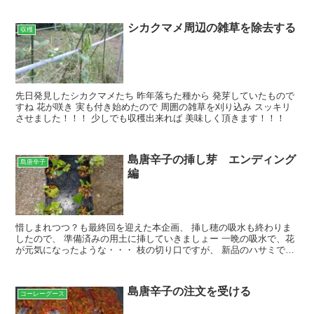
シカクマメ周辺の雑草を除去する
収穫
先日発見したシカクマメたち 昨年落ちた種から 発芽していたもので
すね 花が咲き 実も付き始めたので 周囲の雑草を刈り込み スッキリ
させました！！！ 少しでも収穫出来れば 美味しく頂きます！！！
島唐辛子の挿し芽 エンディング
島唐辛子
編
惜しまれつつ？も最終回を迎えた本企画、 挿し穂の吸水も終わりま
したので、 準備済みの用土に挿していきましょー 一晩の吸水で、花
が元気になったような・・・ 枝の切り口ですが、 新品のハサミでサ
クッと切っておりますね 用土にはしっかりと水道水を...
島唐辛子の注文を受ける
コーレーグース