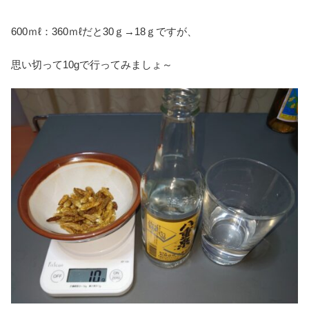
600ｍℓ：360ｍℓだと30ｇ→18ｇですが、
思い切って10gで行ってみましょ～