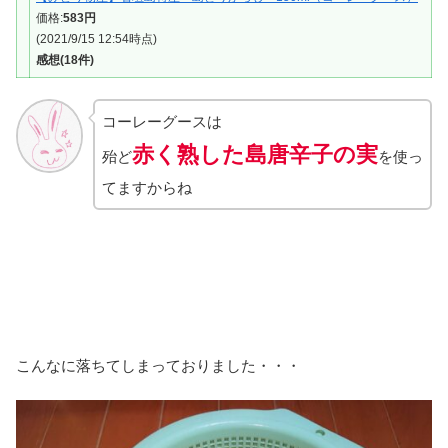
価格:
583円
(2021/9/15 12:54時点)
感想(18件)
コーレーグースは
赤く熟した島唐辛子の実
殆ど
を使っ
てますからね
こんなに落ちてしまっておりました・・・