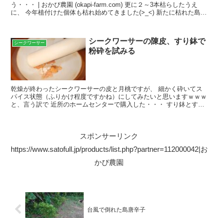
う・・・ | おかぴ農園 (okapi-farm.com) 更に２～3本枯らしたうえ
に、 今年植付けた個体も枯れ始めてきました(>_<) 新たに枯れた島唐
辛子ですが、枯れる原因が...
シークワーサーの陳皮、すり鉢で
シークワーサー
粉砕を試みる
乾燥が終わったシークワーサーの皮と月桃ですが、 細かく砕いてス
パイス状態（ふりかけ程度ですかね）にしてみたいと思いますｗｗｗ
と、言う訳で 近所のホームセンターで購入した・・・ すり鉢とすり
こぎ棒 すり鉢（7号）価格:1,800円(2021...
スポンサーリンク
https://www.satofull.jp/products/list.php?partner=112000042|お
かぴ農園
台風で倒れた島唐辛子