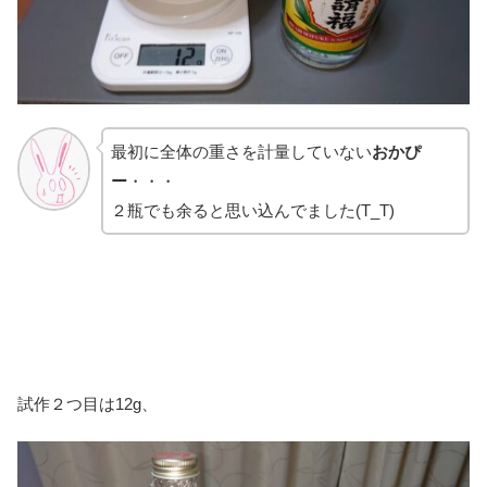
最初に全体の重さを計量していない
おかぴ
ー
・・・
２瓶でも余ると思い込んでました(T_T)
試作２つ目は12g、