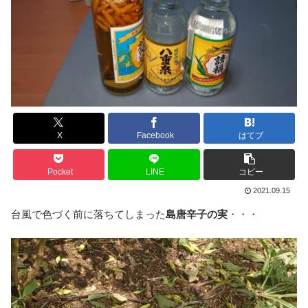
X
Facebook
はてブ
Pocket
LINE
コピー
2021.09.15
台風で色づく前に落ちてしまった
島唐辛子の実
・・・