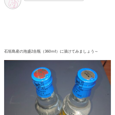
石垣島産の泡盛2合瓶（360ｍℓ）に漬けてみましょう～