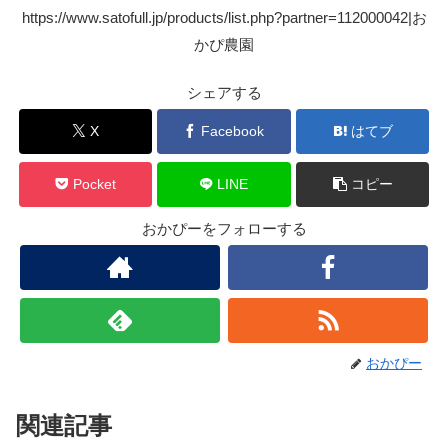
https://www.satofull.jp/products/list.php?partner=112000042|お
かぴ農園
シェアする
X
Facebook
はてブ
Pocket
LINE
コピー
おかぴーをフォローする
おかぴー
関連記事