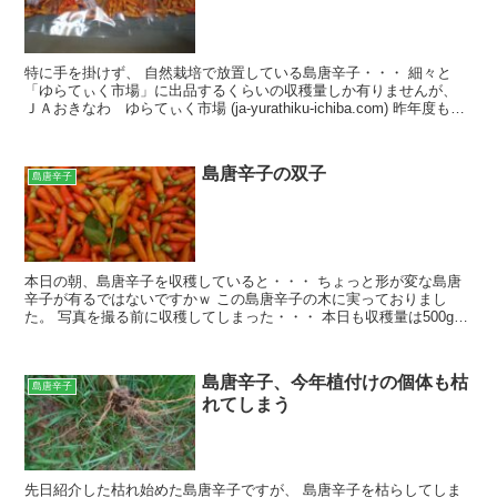
特に手を掛けず、 自然栽培で放置している島唐辛子・・・ 細々と
「ゆらてぃく市場」に出品するくらいの収穫量しか有りませんが、
ＪＡおきなわ ゆらてぃく市場 (ja-yurathiku-ichiba.com) 昨年度もお
世話になっている八重山そ...
島唐辛子の双子
島唐辛子
本日の朝、島唐辛子を収穫していると・・・ ちょっと形が変な島唐
辛子が有るではないですかｗ この島唐辛子の木に実っておりまし
た。 写真を撮る前に収穫してしまった・・・ 本日も収穫量は500g以
上はありますね！！！ 収穫だけで小一時間かかります...
島唐辛子、今年植付けの個体も枯
島唐辛子
れてしまう
先日紹介した枯れ始めた島唐辛子ですが、 島唐辛子を枯らしてしま