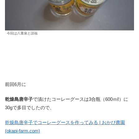
今回は八重泉と請福
前回6月に
乾燥島唐辛子
で漬けたコーレーグースは3合瓶（600ｍℓ）に
30gで多目でしたので、
乾燥島唐辛子でコーレーグースを作ってみる | おかぴ農園
(okapi-farm.com)