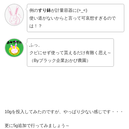
例の
すり鉢
が計量容器に(>_<)
使い道がないからと言って可哀想すぎるので
は！？
ふっ、
クビにせず使って貰えるだけ有難く思え～
（Byブラック企業おかぴ農園）
10gを投入してみたのですが、やっぱり少ない感じです・・・
更に5g追加で行ってみましょう～