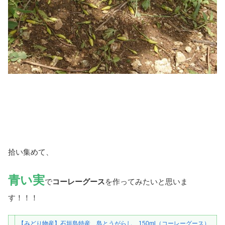
拾い集めて、
青い実
で
コーレーグース
を作ってみたいと思いま
す！！！
【みどり物産】石垣島特産 島とうがらし 150ml（コーレーグース）