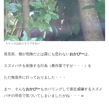
４０ｃｍはありそうですねー
発見前、畑が危険だとは露にも思わない
おかぴー
は、
スズメバチを刺激する行為（農作業ですが・・・）を
ただ無造作に行っておりました・・・
まー、そんな
おかぴー
もホバリングして接近威嚇するスズメ
バチの羽音で気づいてしまいましたがね・・・ｗ