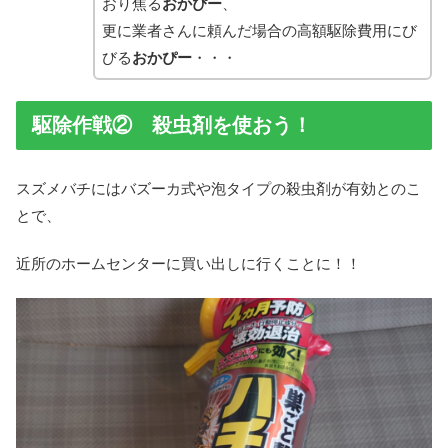
おり焦る
おかぴー
、
更に業者さんに頼んだ場合の高額駆除費用にび
びる
おかぴー
・・・
駆除作戦② 殺虫剤を使おう！
スズメバチにはバズーカ式や泡タイプの殺虫剤が有効とのこ
とで、
近所のホームセンターに買い出しに行くことに！！