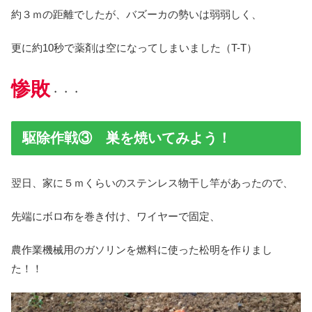
約３ｍの距離でしたが、バズーカの勢いは弱弱しく、
更に約10秒で薬剤は空になってしまいました（T-T）
惨敗
・・・
駆除作戦③ 巣を焼いてみよう！
翌日、家に５ｍくらいのステンレス物干し竿があったので、
先端にボロ布を巻き付け、ワイヤーで固定、
農作業機械用のガソリンを燃料に使った松明を作りまし
た！！