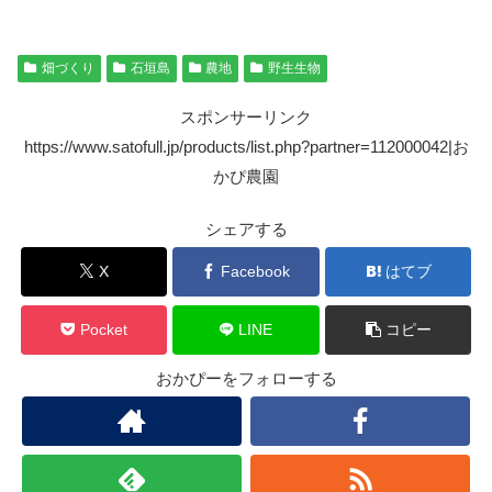
畑づくり
石垣島
農地
野生生物
スポンサーリンク
https://www.satofull.jp/products/list.php?partner=112000042|お
かぴ農園
シェアする
X
Facebook
はてブ
Pocket
LINE
コピー
おかぴーをフォローする