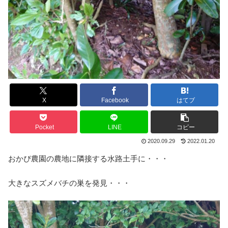
X
Facebook
はてブ
Pocket
LINE
コピー
2020.09.29
2022.01.20
おかぴ農園の農地に隣接する水路土手に・・・
大きなスズメバチの巣を発見・・・