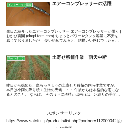
エアーコンプレッサーの活躍
インターネット販売
先日ご紹介したエアーコンプレッサー エアーコンプレッサーが届く |
おかぴ農園 (okapi-farm.com) ちょっとパワーやタンク容量に不安を
感じておりましたが 使い始めてみると、結構いい感じでしたｗｗ
ｗ 具体的に何が良かったかと申...
土寄せ移植作業 雨天中断
島らっきょう
昨日から始めた、島らっきょうの土寄せと移植の同時作業ですが、
本日は小雨の降り続く生憎の天候・・・ 午後からは本格的な雨にな
るとのこと、 ならば、 今のうちに移植が出来れば、水遣りの手間が
省ける・・・ ではないですか！！！ しかも、農業用水...
スポンサーリンク
https://www.satofull.jp/products/list.php?partner=112000042|お