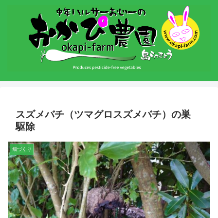
スズメバチ（ツマグロスズメバチ）の巣
駆除
畑づくり