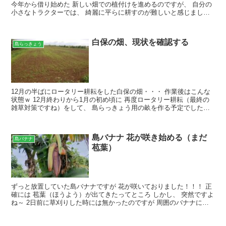
今年から借り始めた 新しい畑での植付けを進めるのですが、 自分の
小さなトラクターでは、 綺麗に平らに耕すのが難しいと感じました
ので トラクターの扱いが未熟でして・・・ 大型のト...
白保の畑、現状を確認する
島らっきょう
12月の半ばにロータリー耕耘をした白保の畑・・・ 作業後はこんな
状態ｗ 12月終わりから1月の初め頃に 再度ロータリー耕耘（最終の
雑草対策ですね）をして、 島らっきょう用の畝を作る予定でした
が、 年末から2月初めごろまで、 ずーーーと畑の土...
島バナナ 花が咲き始める（まだ
島バナナ
苞葉）
ずっと放置していた島バナナですが 花が咲いておりました！！！ 正
確には 苞葉（ほうよう）が出てきたってところ しかし、 突然ですよ
ね～ 2日前に草刈りした時には無かったのですが 周囲のバナナには
花らしき気配は無いですね これは ちょっと周囲...