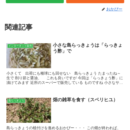
おかぴー
関連記事
小さな島らっきょうは「らっきょ
インターネット販売
う酢」で
小さくて 出荷にも種球にも回せない 島らっきょう たまったね～
生で 削り節と醤油、 これも良いですが 今回は「らっきょう酢」に
漬けてみます 近所のスーパーで販売している ものですね 小さなサイ
ズですので ２～３日で美味しく漬かりますｗｗ...
畑の雑草を食す（スベリヒユ）
島らっきょう
島らっきょうの植付けを進めるおかぴー・・・ この畑が終われば、