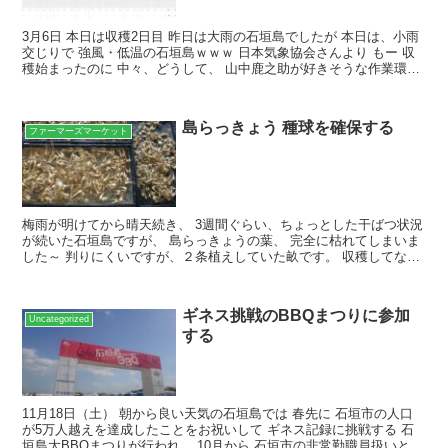
3月6日 本日は収穫2日目 昨日は大雨の石垣島でしたが 本日は、小雨
交じりで 強風・低温の石垣島ｗｗｗ 日本気象協会さんより もー 収
穫始まったのに 中々、どうして、 山中鹿之助が好きそうな作業環境
にはまっておりますね～ 山中鹿之助、 戦国...
島らっきょう 種球を確保する
ファーマーズマーケット
梅雨が明けてから晴天続き、 3週間ぐらい、ちょっとした干ばつ状況
が続いた石垣島ですが、 島らっきょうの葉、 完全に枯れてしまいま
した～ 判りにくいですが、２条植えしていた畝です。 収穫してない
のに・・・ 掘り起こしてみます 鱗茎は残っており...
ギネス挑戦のBBQまつりに参加
Uncategorized
する
11月18日（土） 朝から良い天気の石垣島では 春先に 石垣市の人口
が5万人越えを達成したことをお祝いして ギネス記録に挑戦する 石
垣島大BBQまつりが行われ、 10月から 石垣市の非常勤職員扱いとな