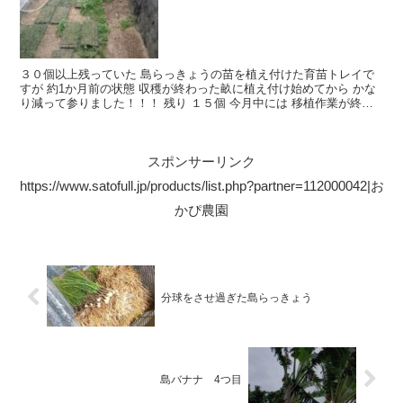
３０個以上残っていた 島らっきょうの苗を植え付けた育苗トレイで
すが 約1か月前の状態 収穫が終わった畝に植え付け始めてから かな
り減って参りました！！！ 残り １５個 今月中には 移植作業が終わ
りそう♪ まー これから順調に育てば 良いもの...
スポンサーリンク
https://www.satofull.jp/products/list.php?partner=112000042|お
かぴ農園
分球をさせ過ぎた島らっきょう
島バナナ 4つ目