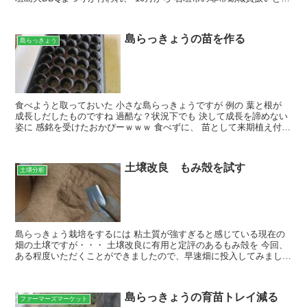
ったおかぴー・・・ 石垣市の農業委員に ...
島らっきょうの苗を作る
島らっきょう
食べようと取っておいた 小さな島らっきょうですが 例の 葉と根が
成長しだしたものですね 過酷な？状況下でも 決して成長を諦めない
姿に 感銘を受けたおかぴーｗｗｗ 食べずに、 苗として来期植え付け
てみることにしました！！！ 面倒くさいのでは...
土壌改良 もみ殻を試す
土壌分析
島らっきょう栽培をするには 粘土質が強すぎると感じている現在の
畑の土壌ですが・・・ 土壌改良に有用と定評のあるもみ殻を 今回、
ある程度いただくことができましたので、早速畑に投入してみましょ
ー！！！ 石垣島では 2期作される米農家さんがほとん...
島らっきょうの育苗トレイ減る
ファーマーズマーケット