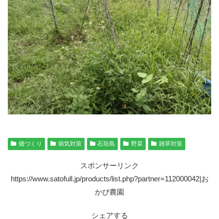
畑づくり
病気対策
石垣島
野菜
雑草対策
スポンサーリンク
https://www.satofull.jp/products/list.php?partner=112000042|お
かぴ農園
シェアする