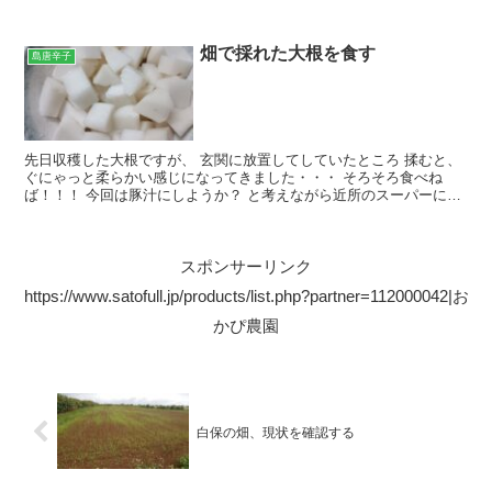
しました！！！ 今の規模では小さ過ぎますからねｗ 本...
畑で採れた大根を食す
島唐辛子
先日収穫した大根ですが、 玄関に放置してしていたところ 揉むと、
ぐにゃっと柔らかい感じになってきました・・・ そろそろ食べね
ば！！！ 今回は豚汁にしようか？ と考えながら近所のスーパーに行
ったのですが、 ブリの頭が安かった・・・ｗｗｗ おか...
スポンサーリンク
https://www.satofull.jp/products/list.php?partner=112000042|お
かぴ農園
白保の畑、現状を確認する