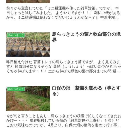
前々から宣言していた「ミニ耕運機を使った雑草対策」ですが、 本
日ちょっと試してみました。 ようやくですか！！！ 刈払い機がある
から、ミニ耕運機は使わなくてだいじょうぶかな～？と 中途半端な
気持ちでいたのが良くありませんでした・・・ 刈払い機...
島らっきょうの葉と軟白部分の境
島らっきょう
界
昨日植え付けた 育苗トレイの島らっきょう苗ですが、 よく見てみま
すと 軟白部分になりそうな 葉鞘（ようしょう）っぽい部位が むちゃ
くちゃ伸びてます！！！ 土から伸びて緑色の葉の部分までの間 紫色
になっている部位ですね 成長する時期なんですね...
白保の畑 整備を進める（事とす
島らっきょう
る）
今が旬と言うこともあり、島らっきょうの収穫で忙しくなってきたお
かぴー・・・ 現在収穫している畑の「雑草対処や土寄せ」も滞とど
こおり気味なのですが、 4月より、白保の畑の整備を進めて行く事と