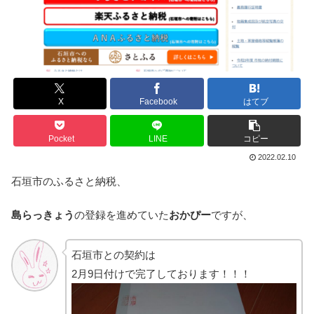
X
Facebook
はてブ
Pocket
LINE
コピー
2022.02.10
石垣市のふるさと納税、
島らっきょう
の登録を進めていた
おかぴー
ですが、
石垣市との契約は
2月9日付けで完了しております！！！