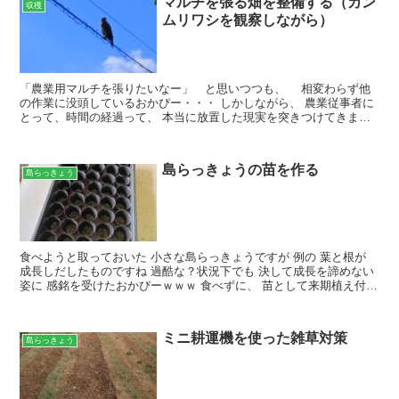
マルチを張る畑を整備する（カン
収穫
ムリワシを観察しながら）
「農業用マルチを張りたいなー」 と思いつつも、 相変わらず他
の作業に没頭しているおかぴー・・・ しかしながら、 農業従事者に
とって、時間の経過って、 本当に放置した現実を突きつけてきます
よねー あ～あ マルチ張る前に 雑草の芽がこんなに・...
島らっきょうの苗を作る
島らっきょう
食べようと取っておいた 小さな島らっきょうですが 例の 葉と根が
成長しだしたものですね 過酷な？状況下でも 決して成長を諦めない
姿に 感銘を受けたおかぴーｗｗｗ 食べずに、 苗として来期植え付け
てみることにしました！！！ 面倒くさいのでは...
ミニ耕運機を使った雑草対策
島らっきょう