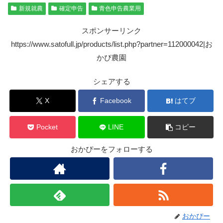
新規就農
確定申告
青色申告農業用
スポンサーリンク
https://www.satofull.jp/products/list.php?partner=112000042|お
かぴ農園
シェアする
X
Facebook
はてブ
Pocket
LINE
コピー
おかぴーをフォローする
おかぴー