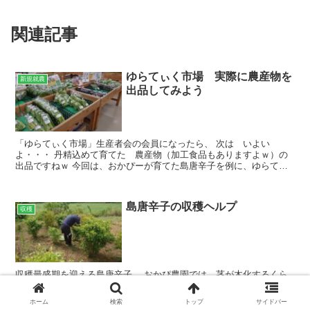
関連記事
ゆらてぃく市場 実際に農産物を
新規就農
出品してみよう
「ゆらてぃく市場」生産者会の会員になったら、 次は いよい
よ・・・ 丹精込めて育てた 農産物（加工食品もありますよｗ）の
出品ですねｗ 今回は、おかぴーが育てた島唐辛子を例に、ゆらてぃ
く市場での出品について 簡単にご紹介したいと思います。 文...
島唐辛子の収穫ヘルプ
収穫
収穫最盛期を迎える島唐辛子、 おかぴ農園では、茎が木化するくら
いに成長した株が30以上あります。 島唐辛子の幹は、 良い餌木の材
料になるそうなんですよ♪ 毎日1時間くらい約1㎏前後の収穫を行って
ホーム
検索
トップ
サイドバー
おりますが、 どんどん熟し始め、収穫が追い付か...