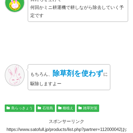
何回かミニ耕運機で耕しながら除去していく予
定です
除草剤を使わず
もちろん、
に
駆除しますよー
島らっきょう
石垣島
種植え
雑草対策
スポンサーリンク
https://www.satofull.jp/products/list.php?partner=112000042|お