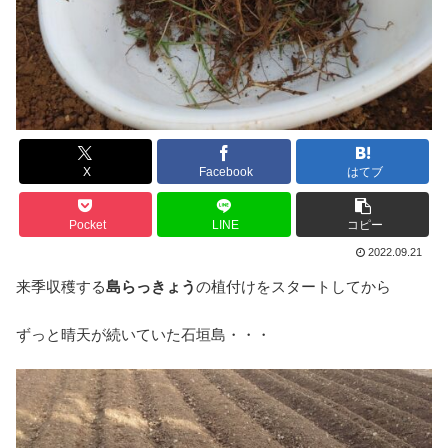
X
Facebook
はてブ
Pocket
LINE
コピー
2022.09.21
来季収穫する
島らっきょう
の植付けをスタートしてから
ずっと晴天が続いていた石垣島・・・