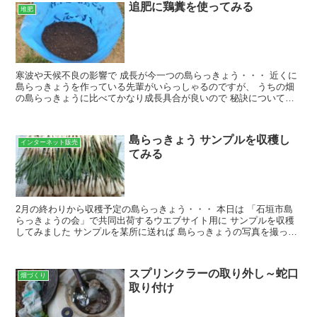
追肥に鶏糞を使ってみる
堆肥
寒波や天候不良の影響で 成長が今一つの島らっきょう・・・ 近くに
島らっきょうを作っている先輩がいらっしゃるのですが、 うちの畑
の島らっきょうに比べてかなり成長具合が良いので 秘訣について教
えを請いましたところ 「追肥で鶏糞を使っている」との...
島らっきょう サンプルを収穫し
インターネット販売
てみる
2月の終わりから収穫予定の島らっきょう・・・ 本日は 「石垣市島
らっきょうの会」で共同出荷するウエブサイト用に サンプルを収穫
してみました サンプルを某所に送れば 島らっきょうの写真を撮って
くれるとのことでｗ 割と育ちの良いのを選んで 掘り...
スプリンクラーの取り外し～蛇口
畑づくり
取り付け