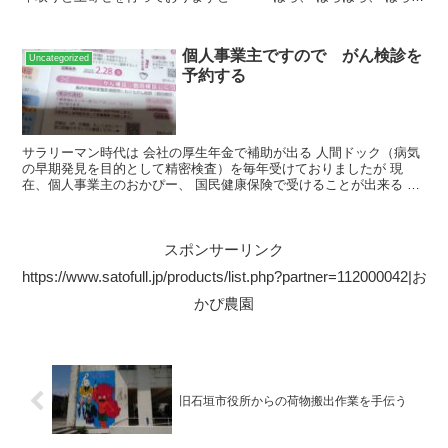
らほらほらほらーーーー ちょっと探しただけで...
個人事業主ですので がん検診を
Uncategorized
予約する
サラリーマン時代は 会社の厚生年金で補助が出る 人間ドック（病気
の早期発見を目的として精密検査）を毎年受けておりましたが 現
在、個人事業主のおかぴー、 国民健康保険で受けることが出来る 最
低限の特定検診しか受けていないんですよね～ 何もしな...
スポンサーリンク
https://www.satofull.jp/products/list.php?partner=112000042|お
かぴ農園
旧石垣市役所からの荷物搬出作業を手伝う