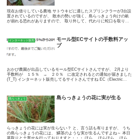
現在お借りしている農地 サトウキビに適したスプリンクラーが3台設
置されているのですが、 散水の勢いが強く、島らっきょう向けの畝
が崩れる恐れがありますので、 取り外して、代わりに蛇口を取り付
けました。 石垣島土地改良区さんが管理されているので...
モール型ECサイトの手数料アッ
インターネット販売
プ
おかぴ農園が出品しているモール型ECサイトさんですが、 2月より
手数料が １５％ → ２０％ に改定されるとの通知が届きました
(T_T) インターネット販売してるサイトさんですね EC（Electric
Commerceの略：電子商取引） ...
島らっきょうの花に実が生る
島らっきょう
らっきょうの花には実が生らない？ と、言う話も有りますが、 うち
の島らっきょうの花には、 鱗茎のような実が生るんですよね～ 本日
草取りと土寄せを行っておりますと・・・ ほら、 ほらほら、 ほらほ