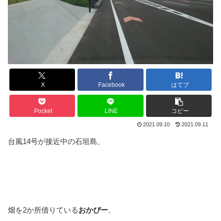
X
Facebook
はてブ
Pocket
LINE
コピー
2021.09.10
2021.09.11
台風14号が接近中の石垣島、
畑を2か所借りている
おかぴー
、