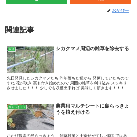
おかぴー
関連記事
シカクマメ周辺の雑草を除去する
収穫
先日発見したシカクマメたち 昨年落ちた種から 発芽していたもので
すね 花が咲き 実も付き始めたので 周囲の雑草を刈り込み スッキリ
させました！！！ 少しでも収穫出来れば 美味しく頂きます！！！
農業用マルチシートに島らっきょ
島らっきょう
うを植え付ける
おかぴ農園の島らっきょう、 雑草対策と土寄せが忙しい時期ではあ