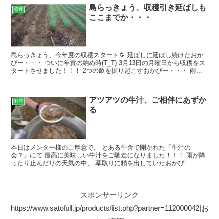
島らっきょう、収穫引き延ばしも
収穫
ここまでか・・・
島らっきょう、今年度の収穫スタートを 延ばしに延ばし続けたおか
ぴー・・・ ついに年貢の納め時(T_T) 3月13日の月曜日から収穫をス
タートさせました！！！ 2つの畝を掘り起こすおかぴー・・・ 雨後
の収穫、 スコップもドロドロ 白い物体は牡...
アツアツの牛汁、ご相伴にあずか
料理
る
本日はメンター様のご厚意で、 とある牛舎で開かれた「牛汁の
会？」にて 最高に美味しい牛汁をご馳走になりました！！！ 雨が降
ったり止んだりの天気の中、 草取りに精を出していたおかぴ
ー・・・ お昼過ぎ、メンター様から「食べに来いー」との電話が
有...
スポンサーリンク
https://www.satofull.jp/products/list.php?partner=112000042|お