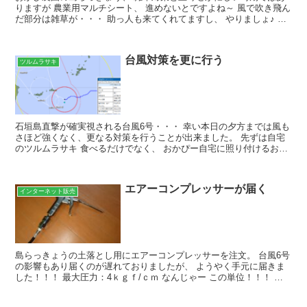
りますが 農業用マルチシート、 進めないとですよね～ 風で吹き飛ん
だ部分は雑草が・・・ 助っ人も来てくれてますし、 やりましょ♪ 育
苗トレイに植え付けていた 島らっきょうの苗たち...
台風対策を更に行う
ツルムラサキ
石垣島直撃が確実視される台風6号・・・ 幸い本日の夕方までは風も
さほど強くなく、更なる対策を行うことが出来ました。 先ずは自宅
のツルムラサキ 食べるだけでなく、 おかぴー自宅に照り付けるお昼
過ぎからの強い西日を鎮める効果もあり大活躍中でした...
エアーコンプレッサーが届く
インターネット販売
島らっきょうの土落とし用にエアーコンプレッサーを注文。 台風6号
の影響もあり届くのが遅れておりましたが、 ようやく手元に届きま
した！！！ 最大圧力：4ｋｇｆ/ｃｍ なんじゃー この単位！！！ お
かぴー、実はコンプレッサーについても素人で、 ...