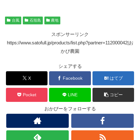
台風
石垣島
農地
スポンサーリンク
https://www.satofull.jp/products/list.php?partner=112000042|お
かぴ農園
シェアする
X
Facebook
はてブ
Pocket
LINE
コピー
おかぴーをフォローする