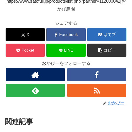
https://www.satofull.jp/products/list.php?partner=112000042|お
かぴ農園
シェアする
X
Facebook
はてブ
Pocket
LINE
コピー
おかぴーをフォローする
おかぴー
関連記事