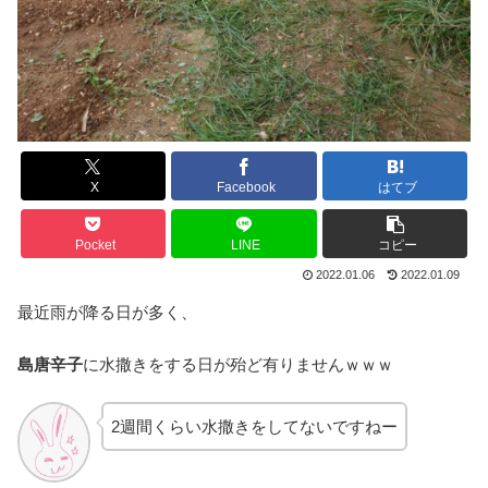
X
Facebook
はてブ
Pocket
LINE
コピー
2022.01.06
2022.01.09
最近雨が降る日が多く、
島唐辛子
に水撒きをする日が殆ど有りませんｗｗｗ
2週間くらい水撒きをしてないですねー