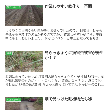
作業しやすい畝作り 再開
島らっきょう
ようやく２日間くらい雨が降りませんでしたので、 日曜日、しかも
午後から草野球の試合があるのですが、 作業しやすい畝作り、午前
中にちょっと行いました。 何かとイベントが中止となっております
が、 草野球は屋外で密でないので開催となりました。 高...
島らっきょうに病害虫被害が発生
収穫
か！？
順調に育っていた おかぴ農園の島らっきょうですが 本日 収穫中、葉
が枯れ気味のものが・・・ これくらい 普通かなー？ と、感じており
ましたが 緑色の葉の部分 ちょっと白っぽいですね おかぴーのこれま
での経験からすると ただ単なる、夏場の葉枯...
畑で見つけた動植物たち④
ツルムラサキ