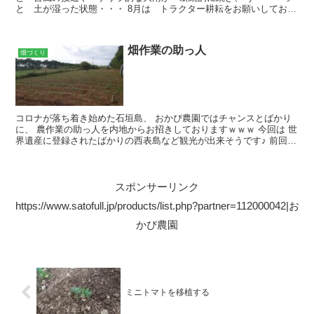
と 土が湿った状態・・・ 8月は トラクター耕耘をお願いしており
ませんでした。（見送りですね） 堆肥を大量に入...
畑作業の助っ人
畑づくり
コロナが落ち着き始めた石垣島、 おかぴ農園ではチャンスとばかり
に、 農作業の助っ人を内地からお招きしておりますｗｗｗ 今回は 世
界遺産に登録されたばかりの西表島など観光が出来そうです♪ 前回夏
にお呼びした際は、 コロナで外出さえも出来ず・・...
スポンサーリンク
https://www.satofull.jp/products/list.php?partner=112000042|お
かぴ農園
ミニトマトを移植する