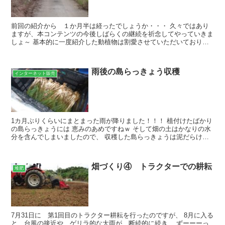
前回の紹介から １か月半は経ったでしょうか・・・ 久々ではあり
ますが、本コンテンツの今後しばらくの継続を祈念してやっていきま
しょ～ 基本的に一度紹介した動植物は割愛させていただいておりま
す。 そんなに珍しい生き物は居ないですね・・・ 先ずは...
雨後の島らっきょう収穫
インターネット販売
1カ月ぶりくらいにまとまった雨が降りました！！！ 植付けたばかり
の島らっきょうには 恵みのあめですねｗ そして畑の土はかなりの水
分を含んでしまいましたので、 収穫した島らっきょうは泥だらけ
(>_<) これは、乾いたタオルで拭いても泥が落ち...
畑づくり④ トラクターでの耕耘
堆肥
7月31日に 第1回目のトラクター耕耘を行ったのですが、 8月に入る
と 台風の接近や ゲリラ的な大雨が 断続的に続き、 ずーーーっ