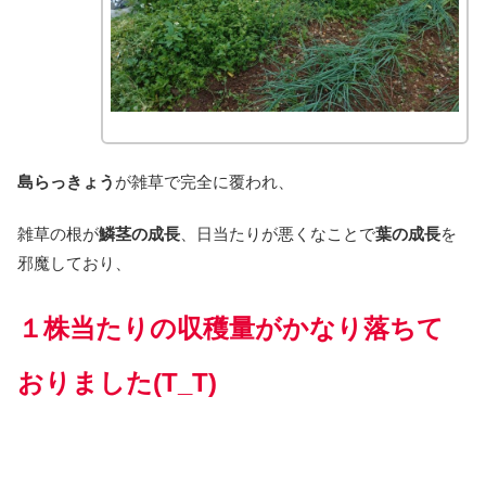
島らっきょう
が雑草で完全に覆われ、
雑草の根が
鱗茎の成長
、日当たりが悪くなことで
葉の成長
を
邪魔しており、
１株当たりの収穫量がかなり落ちて
おりました(T_T)