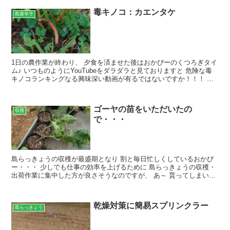
毒キノコ：カエンタケ
島唐辛子
1日の農作業が終わり、 夕食を済ませた後はおかぴーのくつろぎタイ
ム♪ いつものようにYouTubeをダラダラと見ておりますと 危険な毒
キノコランキングなる興味深い動画が有るではないですか！！！ 似
たような動画がいっぱい有りますよｗ 一世を風...
ゴーヤの苗をいただいたの
収穫
で・・・
島らっきょうの収穫が最盛期となり 割と毎日忙しくしているおかぴ
ー・・・ 少しでも仕事の効率を上げるために 島らっきょうの収穫・
出荷作業に集中した方が良さそうなのですが、 あ～ 貰ってしまいま
したｗｗｗ ゴーヤの苗 あれ、萎れてる 水あげてな...
乾燥対策に簡易スプリンクラー
島らっきょう