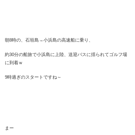
朝8時の、石垣島→小浜島の高速船に乗り、
約30分の船旅で小浜島に上陸、送迎バスに揺られてゴルフ場
に到着ｗ
9時過ぎのスタートですね～
まー