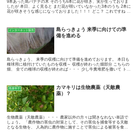
9本あった島バナナの木 そのうち6本に花が咲き、実が生っておりま
したが 本日、よく見ると まだ花が咲いていなかった3本のうち 2本に
花が咲きそうな感じになっておりました！！！ どこ？ これですね 花
が咲いていない島バナナの木 あと1本だけで...
島らっきょう 来季に向けての準
インターネット販売
備を進める
島らっきょう、 来季の収穫に向けて準備を進めております。 本日も
種球用に植付けていたものを収穫～ 収穫が終わった畑部分 こちらの
畑、 全ての種球の収穫が終われば・・・ 少し牛糞堆肥を撒いて トラ
クターでロータリー作業を行い ミニ耕運機を使...
カマキリは生物農薬（天敵農
島唐辛子
薬）？
生物農薬（天敵農薬）・・・ 農家以外の方々は聞きなれない単語で
しょう。 「農作物の害虫の対策として、その害虫を捕食等する天敵
となる生物を、 人為的に農作物に施すことで害虫による被害を食い
止める。」 生物農薬とは、そんな天敵となる生物のことな...