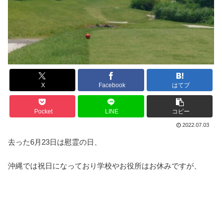
X
Facebook
はてブ
Pocket
LINE
コピー
2022.07.03
去った6月23日は慰霊の日、
沖縄では祝日になっており学校やお役所はお休みですが、