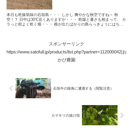
本日も乾燥気味の石垣島・・・ しかし 爽やかな秋空ですね～ 秋
空！？ 日中は30℃近くありますが・・・ 乾燥と暑さも相まって、 カ
ラっと程よく乾く畑・・・ 根が出たばかりの島らっきょうにはちょ
っと過酷かな？？？ 島らっきょうは乾燥に強いから...
スポンサーリンク
https://www.satofull.jp/products/list.php?partner=112000042|お
かぴ農園
石垣牛の除角に遭遇する（閲覧注意）
カマキリの抜け殻