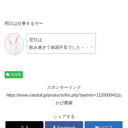
明日は仕事するぞー
翌日は、
飲み過ぎて体調不良でした・・・
石垣島
スポンサーリンク
https://www.satofull.jp/products/list.php?partner=112000042|お
かぴ農園
シェアする
X
Facebook
はてブ