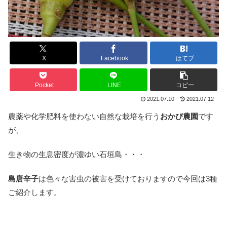
X
Facebook
はてブ
Pocket
LINE
コピー
2021.07.10
2021.07.12
農薬や化学肥料を使わない自然な栽培を行う
おかぴ農園
です
が、
生き物の生息密度が濃ゆい石垣島・・・
島唐辛子
は色々な害虫の被害を受けておりますので今回は3種
ご紹介します。