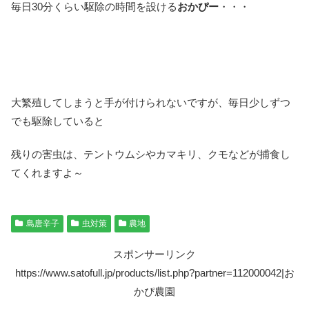
毎日30分くらい駆除の時間を設ける
おかぴー
・・・
大繁殖してしまうと手が付けられないですが、毎日少しずつ
でも駆除していると
残りの害虫は、テントウムシやカマキリ、クモなどが捕食し
てくれますよ～
島唐辛子
虫対策
農地
スポンサーリンク
https://www.satofull.jp/products/list.php?partner=112000042|お
かぴ農園