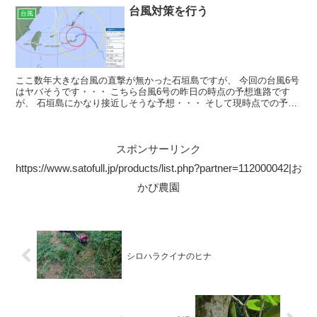
台風対策を行う
台風
ここ数年大きな台風の直撃が無かった石垣島ですが、 今回の台風6号
はヤバそうです・・・ こちら台風6号の昨日の時点の予想進路です
が、 石垣島にかなり接近しそうな予想・・・ そして現時点での予想
進路はこちら これは直撃ですね(；ﾟДﾟ) しかも...
スポンサーリンク
https://www.satofull.jp/products/list.php?partner=112000042|お
かぴ農園
シロハラクイナのヒナ