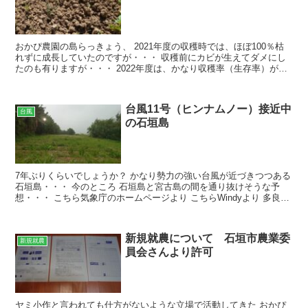
おかぴ農園の島らっきょう、 2021年度の収穫時では、ほぼ100％枯
れずに成長していたのですが・・・ 収穫前にカビが生えてダメにし
たのも有りますが・・・ 2022年度は、かなり収穫率（生存率）が落
ちている状況です。 具体的な数字で見ていきま...
台風11号（ヒンナムノー）接近中
台風
の石垣島
7年ぶりくらいでしょうか？ かなり勢力の強い台風が近づきつつある
石垣島・・・ 今のところ 石垣島と宮古島の間を通り抜けそうな予
想・・・ こちら気象庁のホームページより こちらWindyより 多良間
島の皆さん、 台風に慣れているとは思われます...
新規就農について 石垣市農業委
新規就農
員会さんより許可
ヤミ小作と言われても仕方がないような立場で活動してきた おかぴ