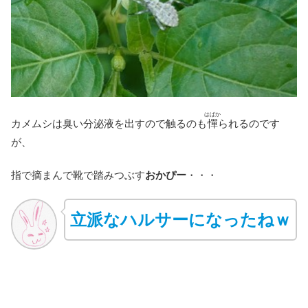
はばか
カメムシは臭い分泌液を出すので触るのも
憚
られるのです
が、
指で摘まんで靴で踏みつぶす
おかぴー
・・・
立派なハルサーになったねｗ