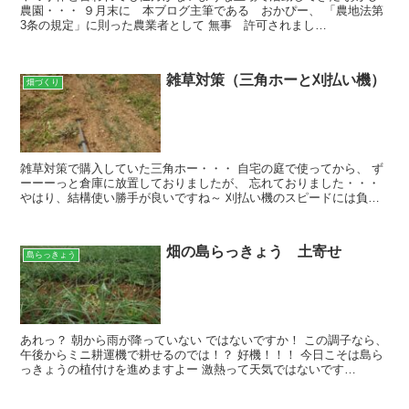
農園・・・ ９月末に 本ブログ主筆である おかぴー、 「農地法第
3条の規定」に則った農業者として 無事 許可されまし
た ！！！！！ 今回は、新規就農に係る農業委員会さんへの届出
の...
雑草対策（三角ホーと刈払い機）
畑づくり
雑草対策で購入していた三角ホー・・・ 自宅の庭で使ってから、 ず
ーーーっと倉庫に放置しておりましたが、 忘れておりました・・・
やはり、結構使い勝手が良いですね～ 刈払い機のスピードには負け
ますが、 細かい部分や凸凹した場所では三角ホーの方...
畑の島らっきょう 土寄せ
島らっきょう
あれっ？ 朝から雨が降っていない ではないですか！ この調子なら、
午後からミニ耕運機で耕せるのでは！？ 好機！！！ 今日こそは島ら
っきょうの植付けを進めますよー 激熱って天気ではないです
ね・・・ 午後からまた降るかも・・・ ミニ耕運機が使え...