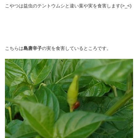
こやつは益虫のテントウムシと違い葉や実を食害します(>_<)
こちらは
島唐辛子
の実を食害しているところです。