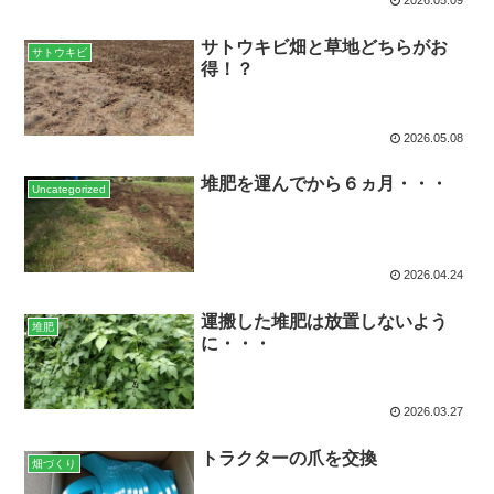
2026.05.09
サトウキビ畑と草地どちらがお
サトウキビ
得！？
2026.05.08
堆肥を運んでから６ヵ月・・・
Uncategorized
2026.04.24
運搬した堆肥は放置しないよう
堆肥
に・・・
2026.03.27
トラクターの爪を交換
畑づくり