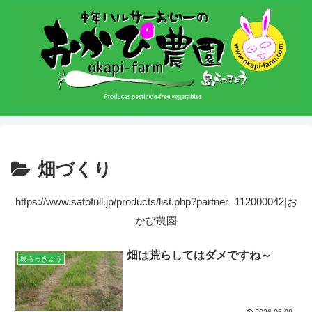
畑づくり
https://www.satofull.jp/products/list.php?partner=112000042|お
かぴ農園
畑は荒らしてはダメですね～
島らっきょう