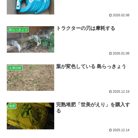
2026.02.08
トラクターの刃は摩耗する
島らっきょう
2026.01.08
葉が変色している 島らっきょう
土壌分析
2025.12.19
完熟堆肥「世美がえり」を購入す
堆肥
る
2025.12.14