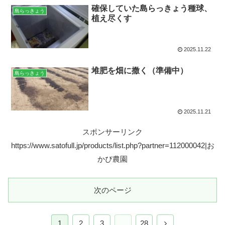
確保していた島らっきょう種球、
島らっきょう
植え尽くす
2025.11.22
堆肥を畑に撒く（準備中）
島らっきょう
2025.11.21
スポンサーリンク
https://www.satofull.jp/products/list.php?partner=112000042|お
かぴ農園
次のページ
次
1
2
3
…
28