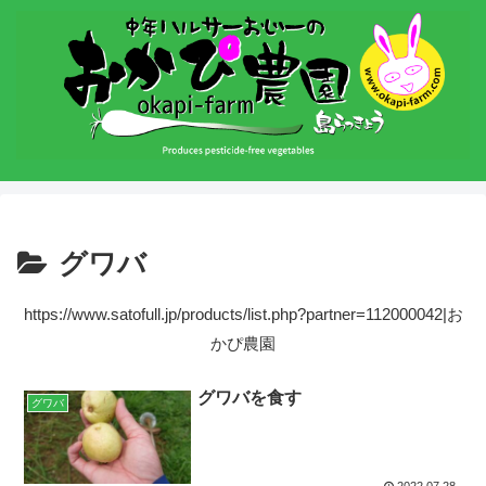
グワバ
https://www.satofull.jp/products/list.php?partner=112000042|お
かぴ農園
グワバを食す
グワバ