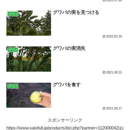
2022.07.28
グワバの実を見つける
グワバ
2022.02.16
グワバの実消失
グワバ
2021.08.21
グワバを食す
グワバ
2021.08.17
スポンサーリンク
https://www.satofull.jp/products/list.php?partner=112000042|お