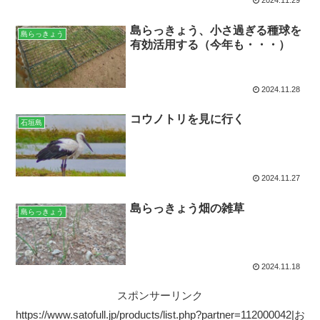
2024.11.29
島らっきょう、小さ過ぎる種球を
島らっきょう
有効活用する（今年も・・・）
2024.11.28
コウノトリを見に行く
石垣島
2024.11.27
島らっきょう畑の雑草
島らっきょう
2024.11.18
スポンサーリンク
https://www.satofull.jp/products/list.php?partner=112000042|お